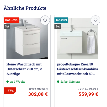
Ähnliche Produkte
Hot Deals
Topseller
Set
Set
Home Waschtisch mit
progettobagno Enea 50
Unterschrank 50 cm, 2
Gästewaschtischkombination
Auszüge
mit Glaswaschtisch 50
cm, Türanschlag rechts
ca. 1 Woche
Sofort lieferbar
UVP:
700,68
€
UVP:
1.379,79
€
-57%
302,08 €
559,99 €