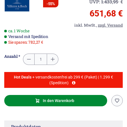
UVP:
1.433,95
€
-55%
651,68 €
inkl. MwSt.,
zzgl. Versand
ca. 1 Woche
Versand mit Spedition
Sie sparen: 782,27 €
Anzahl *
Hot Deals
+ versandkostenfrei ab 299 € (Paket) | 1.299 €
(Spedition)
In den Warenkorb
Produktdaten