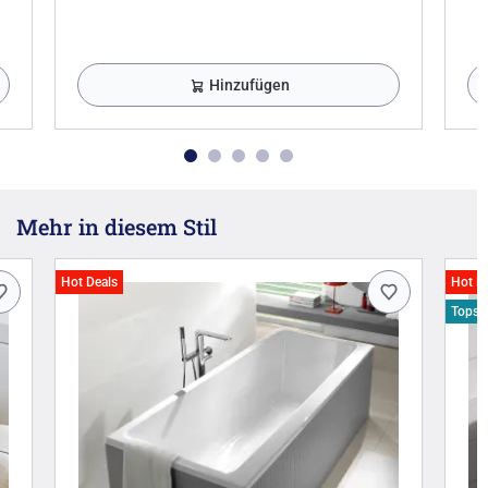
Hinzufügen
Mehr in diesem Stil
Hot Deals
Hot D
Topsel