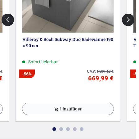
Villeroy & Boch Subway Duo Badewanne 190
Vi
x 90 cm
Ti
Sofort lieferbar
2
€
UVP:
1.537,48
€
-56%
-5
€
669,99 €
Hinzufügen