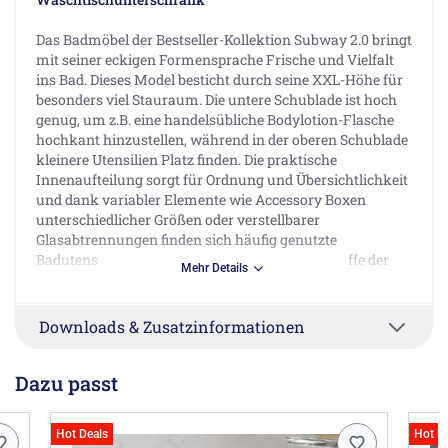
Das Badmöbel der Bestseller-Kollektion Subway 2.0 bringt
mit seiner eckigen Formensprache Frische und Vielfalt
ins Bad. Dieses Model besticht durch seine XXL-Höhe für
besonders viel Stauraum. Die untere Schublade ist hoch
genug, um z.B. eine handelsübliche Bodylotion-Flasche
hochkant hinzustellen, während in der oberen Schublade
kleinere Utensilien Platz finden. Die praktische
Innenaufteilung sorgt für Ordnung und Übersichtlichkeit
und dank variabler Elemente wie Accessory Boxen
unterschiedlicher Größen oder verstellbarer
Glasabtrennungen finden sich häufig genutzte
Badutensilien direkt auf den ersten Blick. Die Griffe der
Mehr Details
Schubladen sind raffiniert in die Front eingelassen. Die
SoftClosing Technologie sorgt für sanftes und lautloses
Schließen. Sie wird durch den Mechanismus abgebremst
Downloads & Zusatzinformationen
und per Selbsteinzug langsam und geräuschlos
zugezogen. Das ermöglicht problemloses Zugleiten auch
Dazu passt
bei schwer beladenen Auszügen und macht die tägliche
Nutzung besonders komfortabel. Übrigens können die
Schubladen dank Vollauszug in ihrer ganzen Tiefe
Hot Deals
Hot D
geöffnet werden, damit Ihre Badutensilien direkt