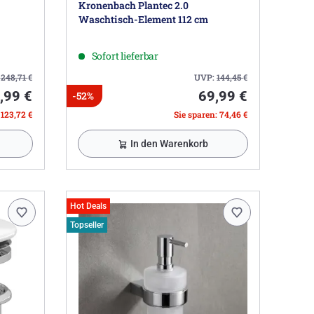
Kronenbach Plantec 2.0
Waschtisch-Element 112 cm
Sofort lieferbar
:
248,71
€
UVP:
144,45
€
,99 €
69,99 €
-52%
 123,72 €
Sie sparen: 74,46 €
In den Warenkorb
Hot Deals
Topseller