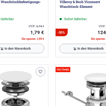
c Waschtischbefestigungs-
Villeroy & Boch Viconnect
Waschtisch-Element
 lieferbar
Sofort lieferbar
UVP:
3,74
€
UVP
1,79 €
124
-50%
Sie sparen: 1,95 €
Sie sparen:
In den Warenkorb
In den Warenkorb
Hot Deals