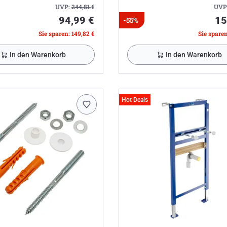
UVP:
244,81
€
UVP
94,99 €
15
-55%
Sie sparen: 149,82 €
Sie sparen
In den Warenkorb
In den Warenkorb
Hot Deals