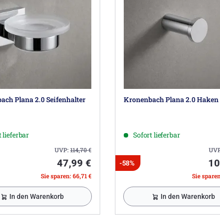
ach Plana 2.0 Seifenhalter
Kronenbach Plana 2.0 Haken
 lieferbar
Sofort lieferbar
UVP:
114,70
€
UV
47,99 €
10
-58%
Sie sparen: 66,71 €
Sie sparen
In den Warenkorb
In den Warenkorb