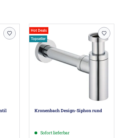
Hot Deals
Topseller
til
Kronenbach Design-Siphon rund
Sofort lieferbar