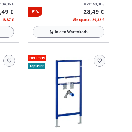
:
34,36
€
UVP:
58,31
€
,49 €
28,49 €
-51%
: 18,87 €
Sie sparen: 29,82 €
In den Warenkorb
Hot Deals
Topseller