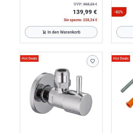
UVP:
368,23
€
139,99 €
-61%
Sie sparen: 228,24 €
In den Warenkorb
Hot Deals
Hot Deals