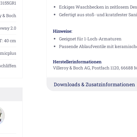
73155GR1
Eckiges Waschbecken in zeitlosem Des
Gefertigt aus stoß- und kratzfester Sa
oy & Boch
bway 2.0
Hinweise:
Geeignet für 1-Loch-Armaturen
 T: 40 cm
Passende Ablaufventile mit keramische
amicplus
Herstellerinformationen
schliffen
Villeroy & Boch AG, Postfach 1120, 66688
Downloads & Zusatzinformationen