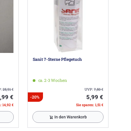
Sanit 7-Sterne Pflegetuch
ca. 2-3 Wochen
P:
25,91
€
UVP:
7,50
€
,99 €
5,99 €
-20%
: 14,92 €
Sie sparen: 1,51 €
In den Warenkorb