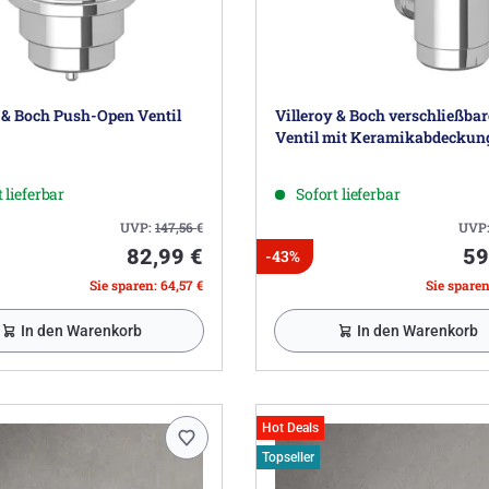
 & Boch Push-Open Ventil
Villeroy & Boch verschließbar
Ventil mit Keramikabdeckun
 lieferbar
Sofort lieferbar
UVP:
147,56
€
UVP
82,99 €
59
-43%
Sie sparen: 64,57 €
Sie sparen
In den Warenkorb
In den Warenkorb
Hot Deals
Topseller