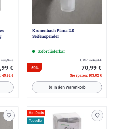
es
Kronenbach Plana 2.0
g
Seifenspender
Sofort lieferbar
:
105,91
€
UVP:
174,01
€
,99 €
70,99 €
-59%
: 45,92 €
Sie sparen: 103,02 €
In den Warenkorb
Hot Deals
Topseller