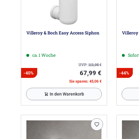
Villeroy & Boch Easy Access Siphon
Villeroy
ca. 1 Woche
Sofort
UVP:
113,05
€
67,99 €
-40%
-44%
Sie sparen: 45,06 €
In den Warenkorb