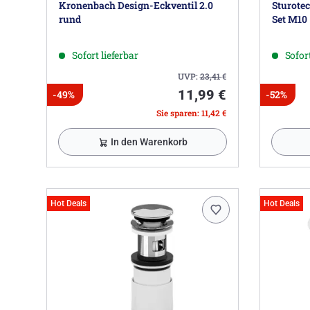
Kronenbach Design-Eckventil 2.0
Sturote
rund
Set M10
Sofort lieferbar
Sofort
UVP:
23,41
€
11,99 €
-49%
-52%
Sie sparen: 11,42 €
In den Warenkorb
Hot Deals
Hot Deals