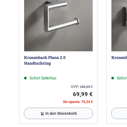
Kronenbach Plana 2.0
Kronenb
Handtuchring
Sofort lieferbar
Sofort
UVP:
146,23
€
69,99 €
Sie sparen: 76,24 €
In den Warenkorb