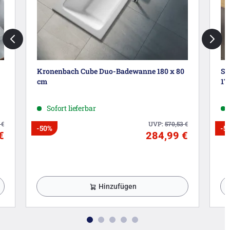
Kronenbach Cube Duo-Badewanne 180 x 80
St
cm
17
Sofort lieferbar
9
€
UVP:
570,53
€
-50%
-5
€
284,99 €
Hinzufügen