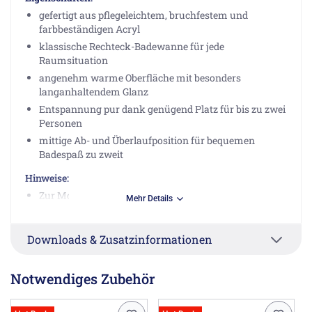
gefertigt aus pflegeleichtem, bruchfestem und
farbbeständigen Acryl
klassische Rechteck-Badewanne für jede
Raumsituation
angenehm warme Oberfläche mit besonders
langanhaltendem Glanz
Entspannung pur dank genügend Platz für bis zu zwei
Personen
mittige Ab- und Überlaufposition für bequemen
Badespaß zu zweit
Hinweise:
Zur Montage benötigen Sie entweder den
Mehr Details
Wannenträger oder Wannenfüße. Bitte bestellen Sie
Ihre Auswahl aus dem Zubehör mit.
Downloads & Zusatzinformationen
Das Produktfoto zeigt lediglich eine mögliche
Einbausituation. Im Lieferumfang ist keine
Verkleidung enthalten.
Notwendiges Zubehör
Herstellerinformationen