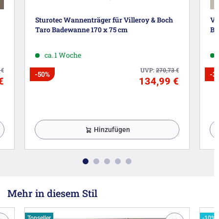
Sturotec Wannenträger für Villeroy & Boch
Vi
Taro Badewanne 170 x 75 cm
Ba
ca. 1 Woche
3
€
UVP:
270,73
€
-50%
-3
€
134,99 €
Hinzufügen
Mehr in diesem Stil
Topseller
-10% 