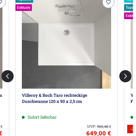
Exklusiv
Topsel
Exklus
cm
Villeroy & Boch Taro rechteckige
Vi
Duschwanne 120 x 90 x 2,5 cm
Fu
Sofort lieferbar
9
€
UVP:
960,46
€
-3
€
649,00 €