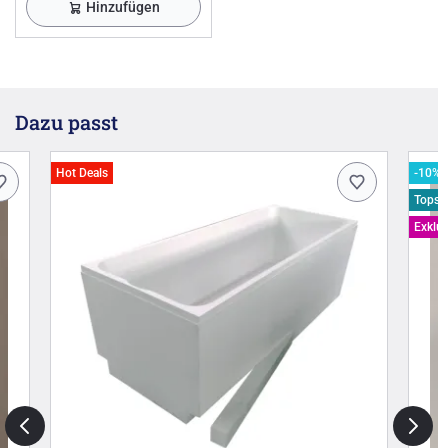
Hinzufügen
Dazu passt
Hot Deals
-10% 
Topsel
Exklus