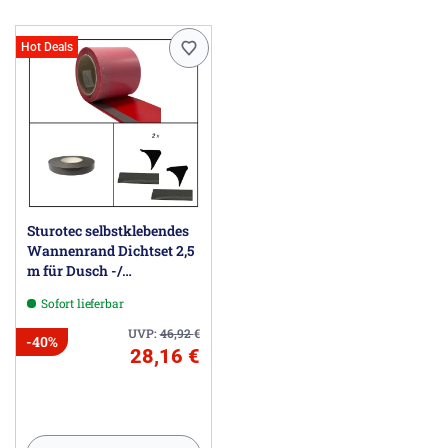
Hot Deals
Sturotec selbstklebendes
Wannenrand Dichtset 2,5
m für Dusch -/
Badewanne
Sofort lieferbar
UVP:
46,92
€
-40%
28,16 €