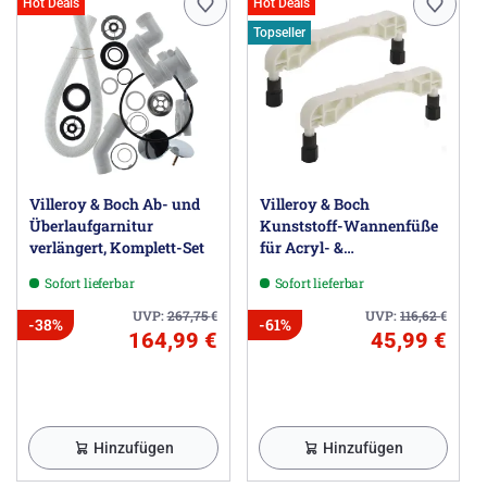
Hot Deals
Hot Deals
Villeroy & Boch AG, Postfach 1120, 66688 Mettlach DE,
information@villeroy-boch.com
Topseller
Villeroy & Boch Ab- und
Villeroy & Boch
Überlaufgarnitur
Kunststoff-Wannenfüße
verlängert, Komplett-Set
für Acryl- &
Quarylwannen mit
Sofort lieferbar
Sofort lieferbar
flachem Boden
UVP:
267,75
€
UVP:
116,62
€
-38%
-61%
164,99 €
45,99 €
Hinzufügen
Hinzufügen