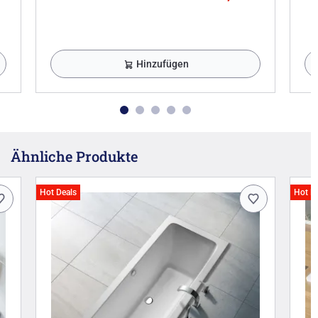
Hinzufügen
Ähnliche Produkte
Hot Deals
Hot D