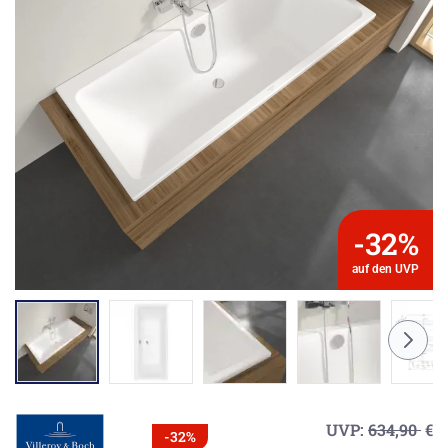
-32%
auf den UVP
UVP:
634,90
€
-32%