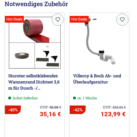
Notwendiges Zubehör
Hinweis: Eine mittige Armaturenpositionierung ist nicht
möglich.
Hot Deals
Hot Deals
Herstellerinformationen
Villeroy & Boch AG, Postfach 1120, 66688 Mettlach DE,
information@villeroy-boch.com
Sturotec selbstklebendes
Villeroy & Boch Ab- und
Wannenrand Dichtset 3,6
Überlaufgarnitur
m für Dusch -/
Badewanne
Sofort lieferbar
ca. 1 Woche
UVP:
58,58
€
UVP:
213,01
€
-40%
-42%
35,16 €
123,99 €