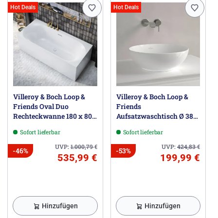
Hot Deals
Hot Deals
Villeroy & Boch Loop &
Villeroy & Boch Loop &
Friends Oval Duo
Friends
Rechteckwanne 180 x 80
Aufsatzwaschtisch Ø 38
cm
cm
Sofort lieferbar
Sofort lieferbar
UVP:
1.000,79
€
UVP:
424,83
€
-46%
-53%
535,99 €
199,99 €
Hinzufügen
Hinzufügen