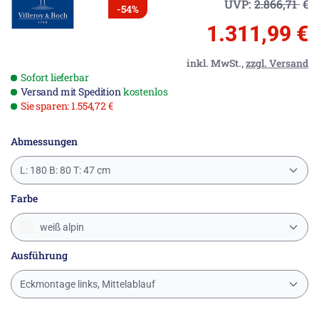
UVP:
2.866,71
€
-54%
1.311,99 €
inkl. MwSt.,
zzgl. Versand
Sofort lieferbar
Versand mit Spedition
kostenlos
Sie sparen: 1.554,72 €
Abmessungen
L: 180 B: 80 T: 47 cm
Farbe
weiß alpin
Ausführung
Eckmontage links, Mittelablauf