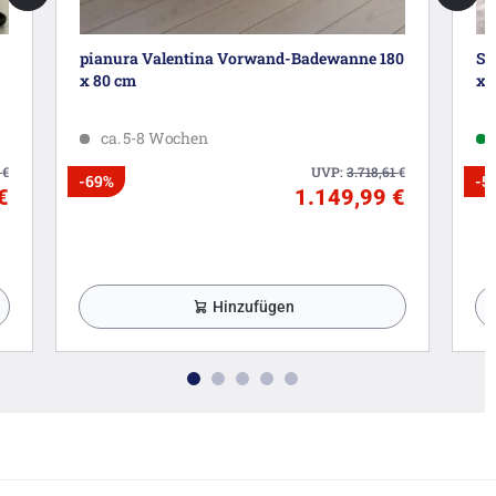
pianura Valentina Vorwand-Badewanne 180
St
x 80 cm
x 
ca. 5-8 Wochen
0
€
UVP:
3.718,61
€
-69%
-5
€
1.149,99 €
Hinzufügen