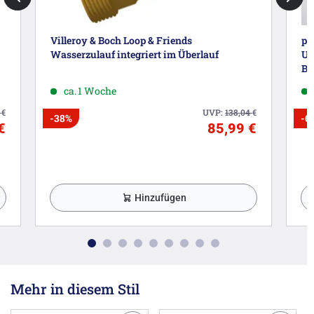
Villeroy & Boch Loop & Friends
pi
Wasserzulauf integriert im Überlauf
Un
Br
ca. 1 Woche
4
€
UVP:
138,04
€
-38%
-6
€
85,99 €
Hinzufügen
Mehr in diesem Stil