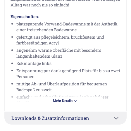
Alltag war noch nie so einfach!
Eigenschaften:
platzsparende Vorwand-Badewanne mit der Ästhetik
einer freistehenden Badewanne
gefertigt aus pflegeleichtem, bruchfestem und
farbbeständigen Acryl
angenehm warme Oberfläche mit besonders
langanhaltendem Glanz
Eckmontage links
Entspannung pur dank genügend Platz für bis zu zwei
Personen
mittige Ab- und Überlaufposition für bequemen
Badespaß zu zweit
einfache und schnelle Reinigung dank nahtloser
Mehr Details
Oberfläche
Ø Ablauf 5,2 cm
Inhalt ca. 175 Liter
Downloads & Zusatzinformationen
inkl. Fußgestell