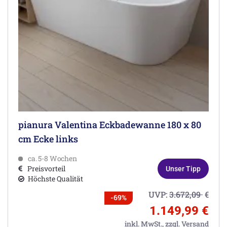
pianura Valentina Eckbadewanne 180 x 80
cm Ecke links
ca. 5-8 Wochen
Preisvorteil
Unser Tipp
Höchste Qualität
UVP:
3.672,09
€
-69%
1.149,99 €
inkl. MwSt.,
zzgl. Versand