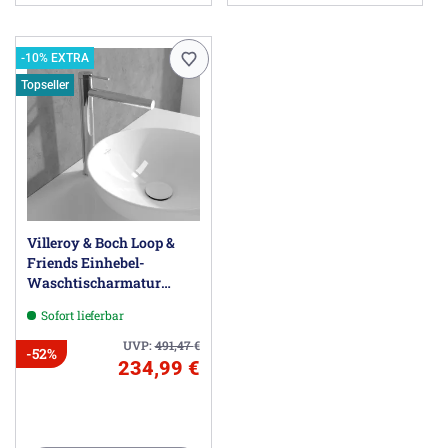
-10% EXTRA
Topseller
Villeroy & Boch Loop &
Friends Einhebel-
Waschtischarmatur
erhöht
Sofort lieferbar
UVP:
491,47
€
-52%
234,99 €