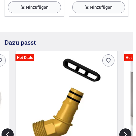
Hinzufügen
Hinzufügen
Dazu passt
Hot Deals
Hot D