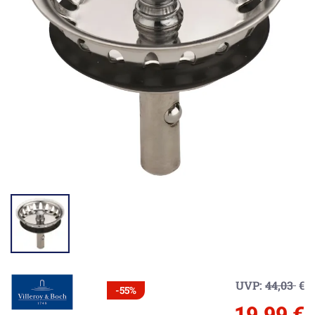
UVP:
44,03
€
-55%
19,99 €