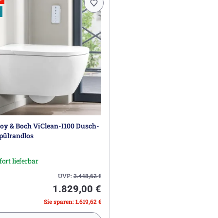
roy & Boch ViClean-I100 Dusch-
pülrandlos
fort lieferbar
UVP:
3.448,62
€
1.829,00 €
Sie sparen: 1.619,62 €