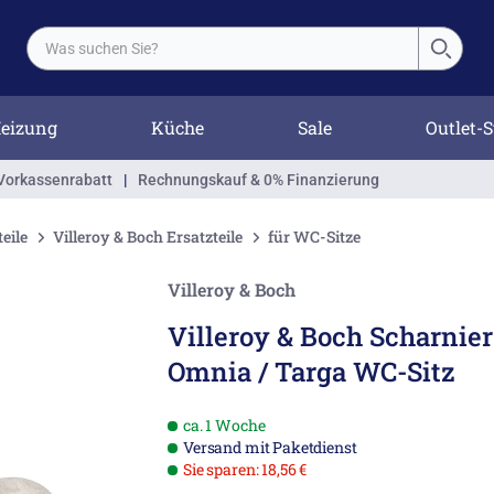
eizung
Küche
Sale
Outlet-S
Vorkassenrabatt
|
Rechnungskauf & 0% Finanzierung
eile
Villeroy & Boch Ersatzteile
für WC-Sitze
Villeroy & Boch
Villeroy & Boch Scharnier
Omnia / Targa WC-Sitz
ca. 1 Woche
Versand mit Paketdienst
Sie sparen: 18,56 €