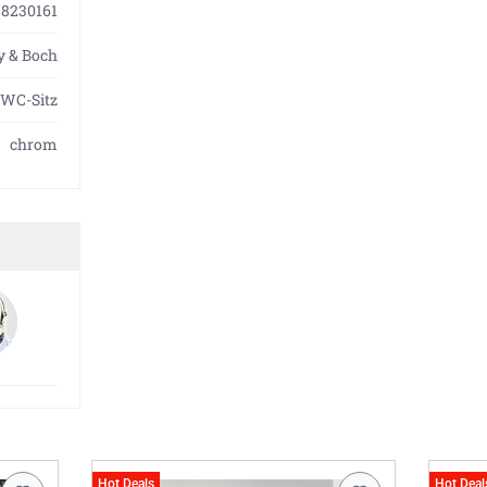
88230161
oy & Boch
 WC-Sitz
chrom
Hot Deals
Hot Deal