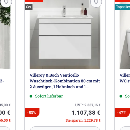
Set
Topseller
Villeroy & Boch Venticello
Ville
 2-
Waschtisch-Kombination 80 cm mit
WC s
2 Auszügen, 1 Hahnloch und 1
Überlauf
Sofort lieferbar
So
15,00
€
UVP:
2.337,16
€
00 €
1.107,38 €
-53%
-47%
66,00 €
Sie sparen: 1.229,78 €