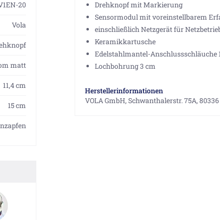
V1EN-20
Drehknopf mit Markierung
Sensormodul mit voreinstellbarem Er
Vola
einschließlich Netzgerät für Netzbetrie
Keramikkartusche
rehknopf
Edelstahlmantel-Anschlussschläuche 
om matt
Lochbohrung 3 cm
11,4 cm
Herstellerinformationen
VOLA GmbH, Schwanthalerstr. 75A, 80336
15 cm
enzapfen