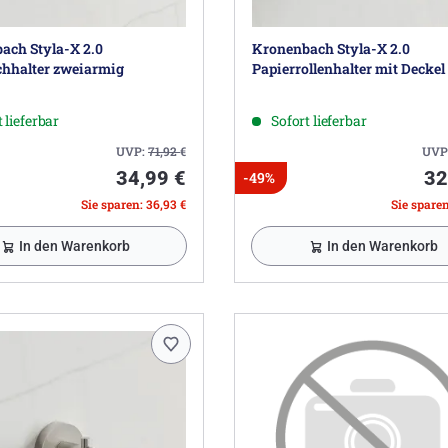
ach Styla-X 2.0
Kronenbach Styla-X 2.0
hhalter zweiarmig
Papierrollenhalter mit Deckel
 lieferbar
Sofort lieferbar
UVP:
71,92
€
UVP
34,99 €
32
-49%
Sie sparen: 36,93 €
Sie sparen
In den Warenkorb
In den Warenkorb