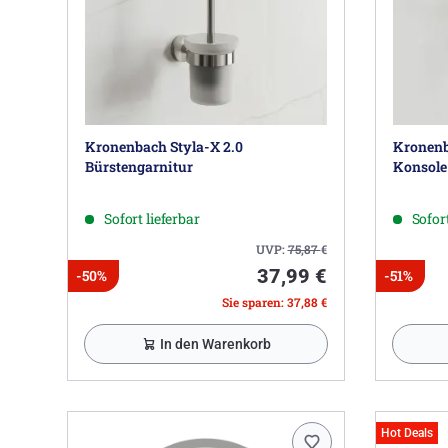
Kronenbach Styla-X 2.0
Kronenb
Bürstengarnitur
Konsole
Sofort lieferbar
Sofort
UVP:
75,87
€
37,99 €
-50%
-51%
Sie sparen: 37,88 €
In den Warenkorb
Hot Deals