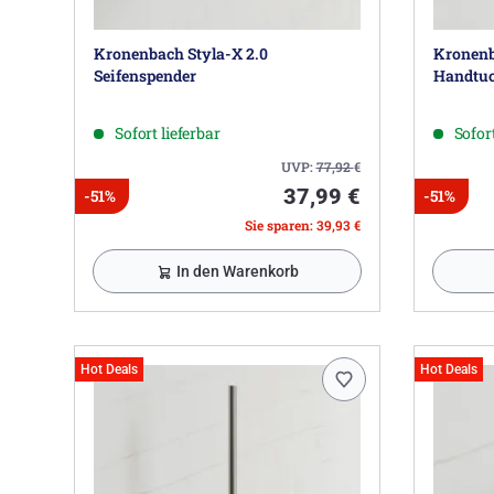
Kronenbach Styla-X 2.0
Kronenb
Seifenspender
Handtuc
Sofort lieferbar
Sofort
UVP:
77,92
€
37,99 €
-51%
-51%
Sie sparen: 39,93 €
In den Warenkorb
Hot Deals
Hot Deals