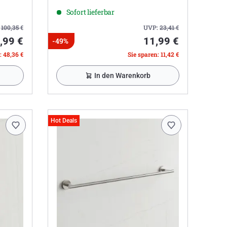
Sofort lieferbar
:
100,35
€
UVP:
23,41
€
,99 €
11,99 €
-49%
: 48,36 €
Sie sparen: 11,42 €
In den Warenkorb
Hot Deals