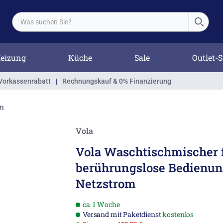
eizung
Küche
Sale
Outlet-S
Vorkassenrabatt
|
Rechnungskauf & 0% Finanzierung
en
Vola
Vola Waschtischmischer 
berührungslose Bedienun
Netzstrom
ca. 1 Woche
Versand mit Paketdienst
kostenlos