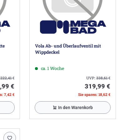
tte
Vola Ab- und Überlaufventil mit
Wippdeckel
ca. 1 Woche
:
222,41
€
UVP:
338,61
€
,99 €
319,99 €
n: 7,42 €
Sie sparen: 18,62 €
In den Warenkorb