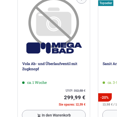
Topseller
Vola Ab- und Überlaufventil mit
Sanit A
Zugknopf
ca. 1 Woche
ca. 3
UVP:
312,58
€
299,99 €
-20%
Sie sparen: 12,59 €
13,98 € / 1
In den Warenkorb