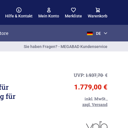
Hilfe & Kontakt
Mein Konto
Merkliste
Warenkorb
tore
DE
Sie haben Fragen? - MEGABAD Kundenservice
UVP:
1.937,70
€
für
1.779,00 €
g für
inkl. MwSt.,
zzgl. Versand