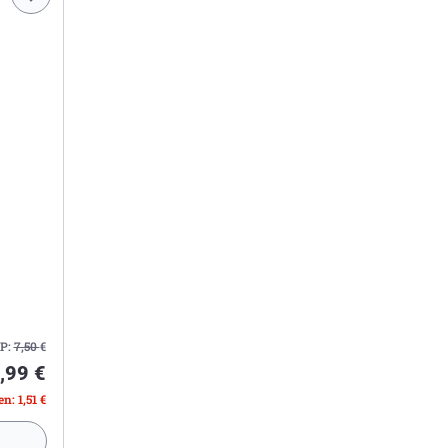
P:
7,50
€
,99 €
n: 1,51 €