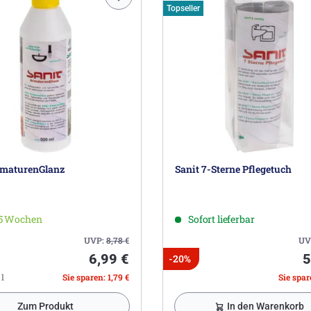
Topseller
rmaturenGlanz
Sanit 7-Sterne Pflegetuch
-5 Wochen
Sofort lieferbar
UVP:
8,78
€
UV
6,99 €
5
-20%
 l
Sie sparen: 1,79 €
Sie spare
Zum Produkt
In den Warenkorb