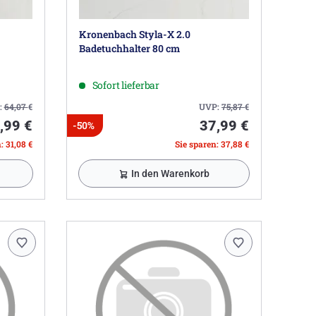
Kronenbach Styla-X 2.0
Badetuchhalter 80 cm
Sofort lieferbar
:
64,07
€
UVP:
75,87
€
,99 €
37,99 €
-50%
: 31,08 €
Sie sparen: 37,88 €
In den Warenkorb