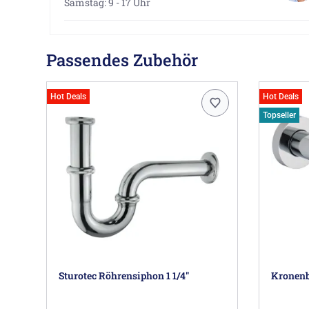
Samstag: 9 - 17 Uhr
Passendes Zubehör
Hot Deals
Hot Deals
Topseller
Sturotec Röhrensiphon 1 1/4"
Kronenb