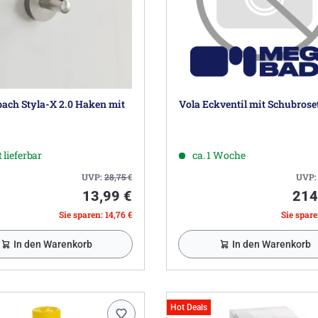
ach Styla-X 2.0 Haken mit
Vola Eckventil mit Schubrose
 lieferbar
ca. 1 Woche
UVP:
28,75
€
UVP
13,99 €
214
Sie sparen: 14,76 €
Sie spare
In den Warenkorb
In den Warenkorb
Hot Deals