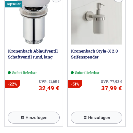
Topseller
Kronenbach Ablaufventil
Kronenbach Styla-X 2.0
Schaftventil rund, lang
Seifenspender
Sofort lieferbar
Sofort lieferbar
UVP:
41,65
€
UVP:
77,92
€
-22%
-51%
32,49 €
37,99 €
Hinzufügen
Hinzufügen