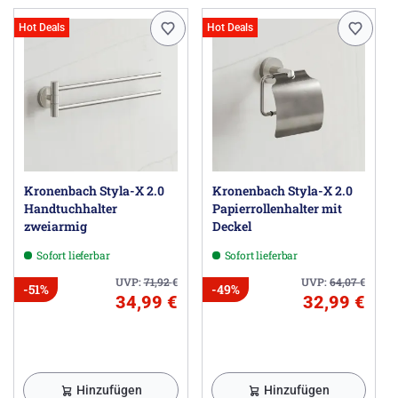
Hot Deals
Hot Deals
Kronenbach Styla-X 2.0
Kronenbach Styla-X 2.0
Handtuchhalter
Papierrollenhalter mit
zweiarmig
Deckel
Sofort lieferbar
Sofort lieferbar
UVP:
71,92
€
UVP:
64,07
€
-51%
-49%
34,99 €
32,99 €
Hinzufügen
Hinzufügen