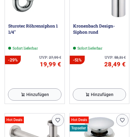
Sturotec Röhrensiphon 1
Kronenbach Design-
1/4"
Siphon rund
Sofort lieferbar
Sofort lieferbar
UVP:
27,99
€
UVP:
58,31
€
-29%
-51%
19,99 €
28,49 €
Hinzufügen
Hinzufügen
Hot Deals
Hot Deals
Topseller