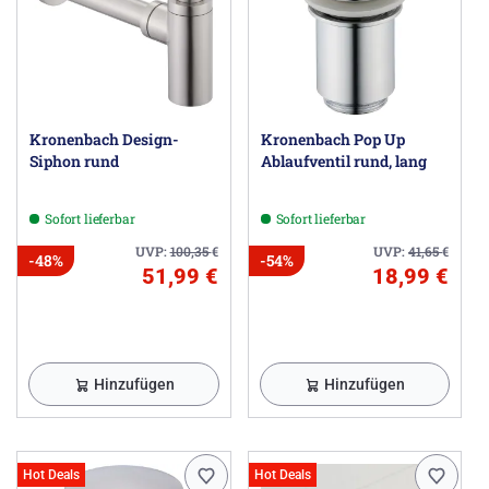
Kronenbach Design-
Kronenbach Pop Up
Siphon rund
Ablaufventil rund, lang
Sofort lieferbar
Sofort lieferbar
UVP:
100,35
€
UVP:
41,65
€
-48%
-54%
51,99 €
18,99 €
Hinzufügen
Hinzufügen
Hot Deals
Hot Deals