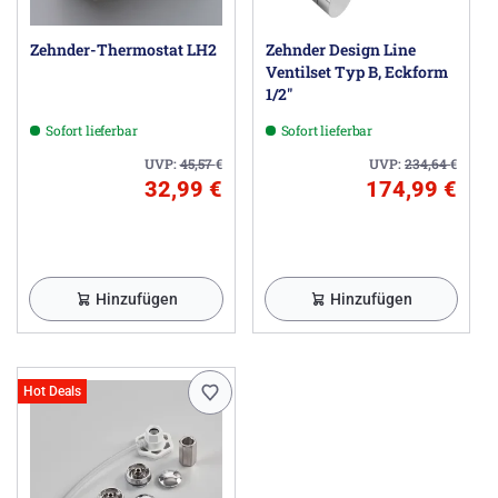
Zehnder-Thermostat LH2
Zehnder Design Line
Ventilset Typ B, Eckform
1/2"
Sofort lieferbar
Sofort lieferbar
UVP:
45,57
€
UVP:
234,64
€
32,99 €
174,99 €
Hinzufügen
Hinzufügen
Hot Deals