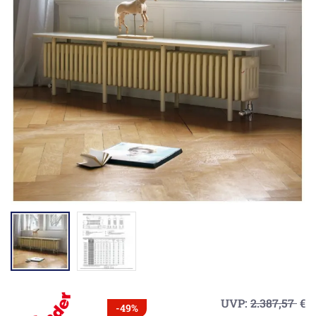
UVP:
2.387,57
€
-49%