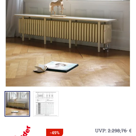
UVP:
2.298,76
€
-49%