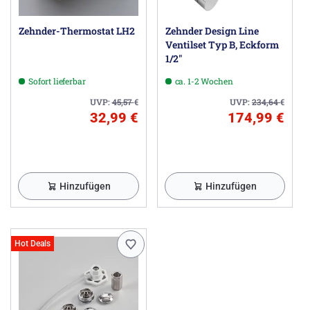
Zehnder-Thermostat LH2
Zehnder Design Line
Ventilset Typ B, Eckform
1/2"
Sofort lieferbar
ca. 1-2 Wochen
UVP:
45,57
€
UVP:
234,64
€
32,99 €
174,99 €
Hinzufügen
Hinzufügen
Hot Deals