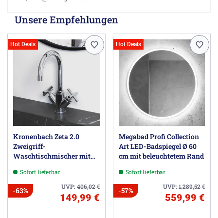
Unsere Empfehlungen
Hot Deals
Hot Deals
Kronenbach Zeta 2.0
Megabad Profi Collection
Zweigriff-
Art LED-Badspiegel Ø 60
Waschtischmischer mit
cm mit beleuchtetem Rand
Ablaufgarnitur
Sofort lieferbar
Sofort lieferbar
UVP:
406,02
€
UVP:
1.289,52
€
-63%
-57%
149,99 €
559,99 €