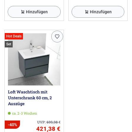
34625000 AXOR Citterio M Einhebel-Brausemischer
Unterputz chrom >06/11
Hinzufügen
Hinzufügen
34625003 AXOR Citterio M Einhebel-Brausemischer
Unterputz chrom 11/08 - 04/11
34625003 AXOR Citterio M Einhebel-Brausemischer
Hot Deals
Unterputz chrom 05/11 - 07/16
34625004 AXOR Citterio M HG shower mixer
Set
conc.AXOR Citterio M chrom 06/08 - 05/11
34625004 AXOR Citterio M HG shower mixer
conc.AXOR Citterio M chrom 06/11 - 03/12
34625340 AXOR Citterio M Einhebel-Brausemischer
Unterputz brushed black chrome >02/17
36455000 AXOR Citterio E Einhebel-Wannenmischer
Unterputz chrom >09/16
Loft Waschtisch mit
Unterschrank 60 cm, 2
36455003 AXOR Citterio E Einhebel-Wannenmischer
Auszüge
Unterputz chrom >06/17
36457000 AXOR Citterio E Einhebel-Wannenmischer
ca. 2-3 Wochen
Unterputz mit integrierter Sicherungskombination
UVP:
699,98
€
nach EN1717 chrom >09/16
-40%
421,38 €
36655000 AXOR Citterio E Einhebel-Brausemischer