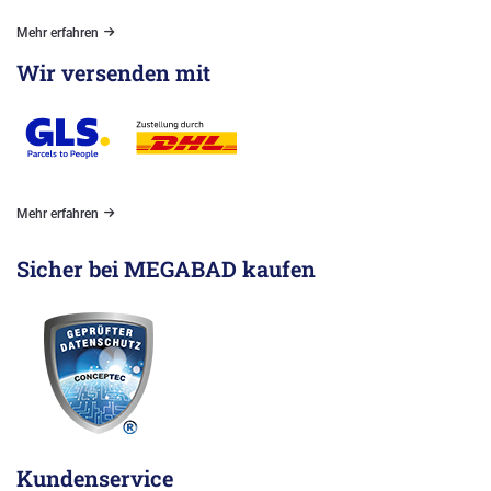
39655000 AXOR Citterio Einhebel-Brausemischer
Unterputz chrom >05/12
Mehr erfahren
Wir versenden mit
Herstellerinformationen
Hansgrohe Vertriebs GmbH, Auestr. 5-9, 77761 Schiltach
DE, info@hansgrohe.de
Mehr erfahren
Sicher bei MEGABAD kaufen
Kundenservice