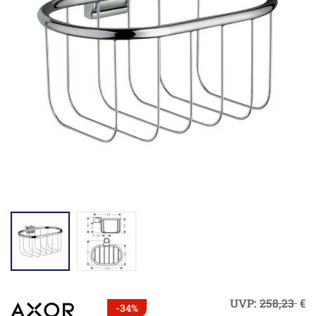
UVP:
258,23
€
-34%