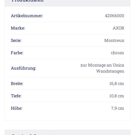
Artikelnummer:
42066000
Marke:
AXOR
Serie:
Montreux
Farbe:
chrom
zur Montage an Unica
Ausführung:
Wandstangen
Breite:
16,8 cm
Tiefe:
10,8 cm
Höhe:
7,9 cm