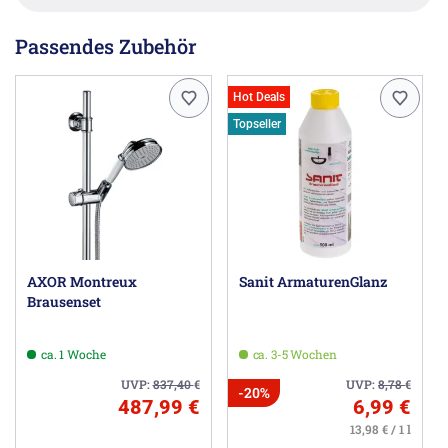
Passendes Zubehör
Hot Deals
Topseller
AXOR Montreux
Sanit ArmaturenGlanz
Brausenset
ca. 1 Woche
ca. 3-5 Wochen
UVP:
837,40
€
UVP:
8,78
€
-20%
487,99 €
6,99 €
13,98 € / 1 l