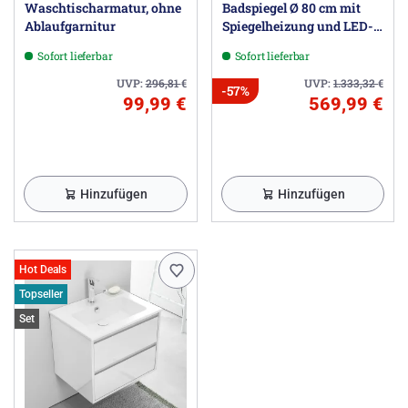
Waschtischarmatur, ohne
Badspiegel Ø 80 cm mit
Ablaufgarnitur
Spiegelheizung und LED-
Treiber
Sofort lieferbar
Sofort lieferbar
UVP:
296,81
€
UVP:
1.333,32
€
-57%
99,99 €
569,99 €
Hinzufügen
Hinzufügen
Hot Deals
Topseller
Set