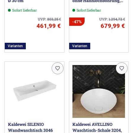
Ø 30 cm
ohne Hahnlochbohrung,
ohne Überlauf, 120 cm
Sofort lieferbar
Sofort lieferbar
UVP:
803,25
€
UVP:
1.294,72
€
-47%
461,99 €
679,99 €
Varianten
Varianten
Kaldewei SILENIO
Kaldewei AVELLINO
Wandwaschtisch 3046
Waschtisch-Schale 3204,