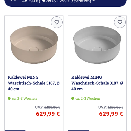
Ab 299 € (Paket) & 1.299 € (Spedition)
Kaldewei MING
Kaldewei MING
Waschtisch-Schale 3187, Ø
Waschtisch-Schale 3187, Ø
40 cm
40 cm
ca. 2-3 Wochen
ca. 2-3 Wochen
UVP:
1.123,36
€
UVP:
1.123,36
€
629,99 €
629,99 €