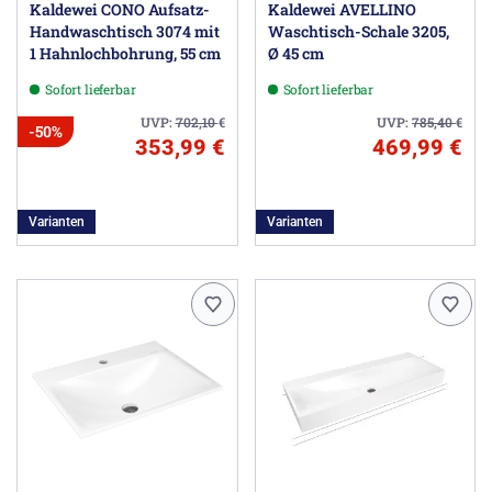
Kaldewei CONO Aufsatz-
Kaldewei AVELLINO
Handwaschtisch 3074 mit
Waschtisch-Schale 3205,
1 Hahnlochbohrung, 55 cm
Ø 45 cm
Sofort lieferbar
Sofort lieferbar
UVP:
702,10
€
UVP:
785,40
€
-50%
353,99 €
469,99 €
Varianten
Varianten