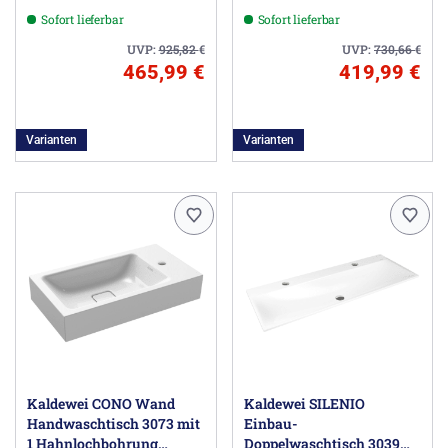
90 cm
Sofort lieferbar
Sofort lieferbar
UVP:
925,82
€
UVP:
730,66
€
465,99 €
419,99 €
Varianten
Varianten
Kaldewei CONO Wand
Kaldewei SILENIO
Handwaschtisch 3073 mit
Einbau-
1 Hahnlochbohrung
Doppelwaschtisch 3039