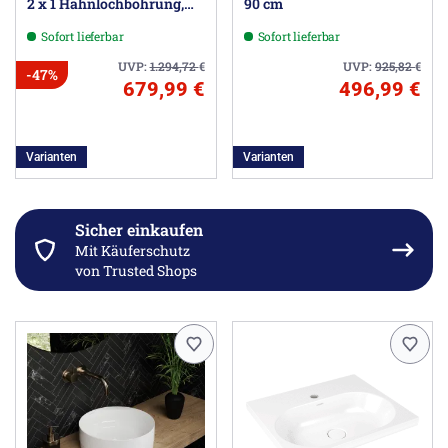
2 x 1 Hahnlochbohrung,
90 cm
120 cm
Sofort lieferbar
Sofort lieferbar
UVP:
1.294,72
€
UVP:
925,82
€
-47%
679,99 €
496,99 €
Varianten
Varianten
Sicher einkaufen
Mit Käuferschutz
von Trusted Shops