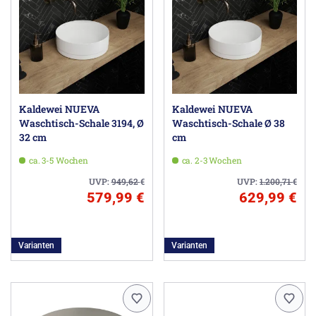
Kaldewei NUEVA
Kaldewei NUEVA
Waschtisch-Schale 3194, Ø
Waschtisch-Schale Ø 38
32 cm
cm
ca. 3-5 Wochen
ca. 2-3 Wochen
UVP:
949,62
€
UVP:
1.200,71
€
579,99 €
629,99 €
Varianten
Varianten