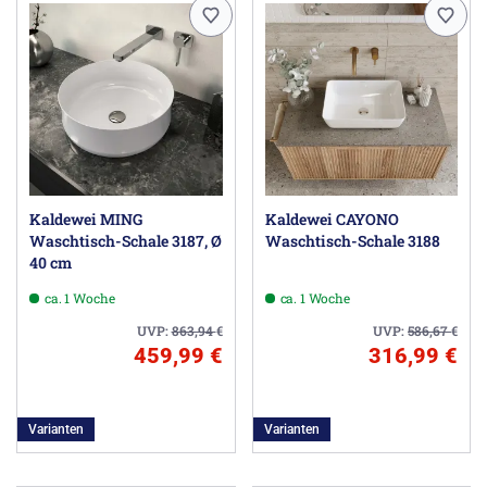
Kaldewei MING
Kaldewei CAYONO
Waschtisch-Schale 3187, Ø
Waschtisch-Schale 3188
40 cm
ca. 1 Woche
ca. 1 Woche
UVP:
863,94
€
UVP:
586,67
€
459,99 €
316,99 €
Varianten
Varianten