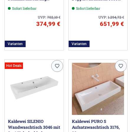
rechts, 55 cm
mit 2
Sofort lieferbar
Sofort lieferbar
Hahnlochbohrungen, 120
cm
UVP:
702,10
€
UVP:
1.294,72
€
374,99 €
651,99 €
Varianten
Varianten
Hot Deals
Kaldewei SILENIO
Kaldewei PURO S
Wandwaschtisch 3046 mit
Aufsatzwaschtisch 3176,