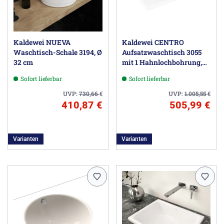
Kaldewei NUEVA
Kaldewei CENTRO
Waschtisch-Schale 3194, Ø
Aufsatzwaschtisch 3055
32 cm
mit 1 Hahnlochbohrung,
60 cm
Sofort lieferbar
Sofort lieferbar
UVP:
730,66
€
UVP:
1.005,55
€
410,87 €
505,99 €
Varianten
Varianten