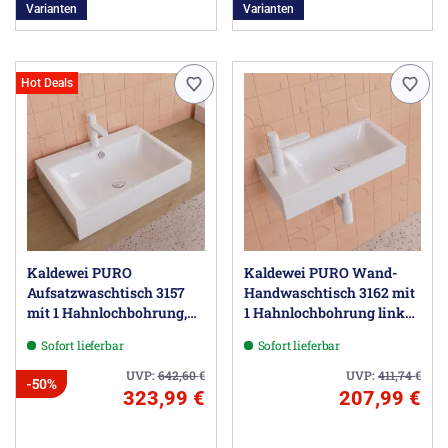
Varianten
Varianten
Hot Deals
Kaldewei PURO
Kaldewei PURO Wand-
Aufsatzwaschtisch 3157
Handwaschtisch 3162 mit
mit 1 Hahnlochbohrung,
1 Hahnlochbohrung links,
60 cm
55 cm
Sofort lieferbar
Sofort lieferbar
UVP:
642,60
€
UVP:
411,74
€
-50%
323,99 €
207,99 €