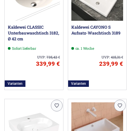
Kaldewei CLASSIC
Kaldewei CAYONO S
Unterbauwaschtisch 3182,
Aufsatz-Waschtisch 3189
Ø 42 cm
Sofort lieferbar
ca. 1 Woche
UVP:
735,42
€
UVP:
415,31
€
339,99 €
239,99 €
Varianten
Varianten