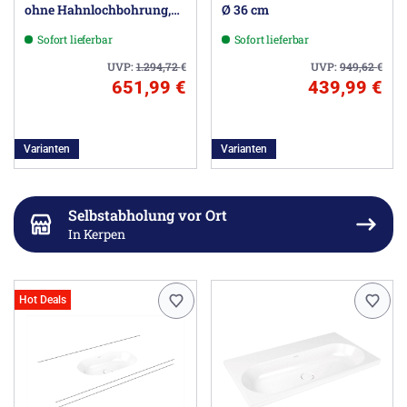
ohne Hahnlochbohrung,
Ø 36 cm
120 cm
Sofort lieferbar
Sofort lieferbar
UVP:
1.294,72
€
UVP:
949,62
€
651,99 €
439,99 €
Varianten
Varianten
Selbstabholung vor Ort
In Kerpen
Hot Deals