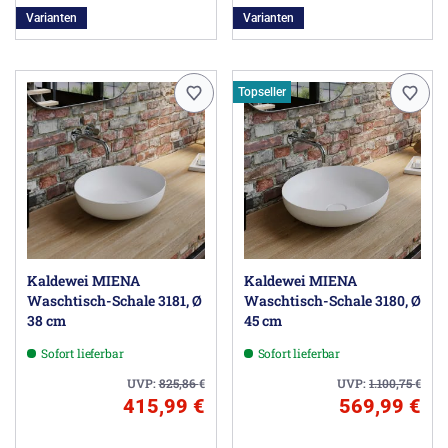
Varianten
Varianten
Topseller
Kaldewei MIENA
Kaldewei MIENA
Waschtisch-Schale 3181, Ø
Waschtisch-Schale 3180, Ø
38 cm
45 cm
Sofort lieferbar
Sofort lieferbar
UVP:
825,86
€
UVP:
1.100,75
€
415,99 €
569,99 €