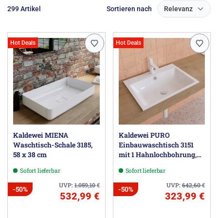
299 Artikel
Sortieren nach
Relevanz
Hot Deals
Hot Deals
Kaldewei MIENA
Kaldewei PURO
Waschtisch-Schale 3185,
Einbauwaschtisch 3151
58 x 38 cm
mit 1 Hahnlochbohrung,
60 cm
Sofort lieferbar
Sofort lieferbar
UVP:
1.059,10
€
UVP:
642,60
€
-50%
-50%
532,99 €
323,99 €