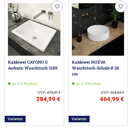
Kaldewei CAYONO S
Kaldewei NUEVA
Aufsatz-Waschtisch 3189
Waschtisch-Schale Ø 38
cm
ca. 2-3 Wochen
ca. 2-3 Wochen
UVP:
479,57
€
UVP:
924,63
€
284,99 €
464,99 €
Varianten
Varianten