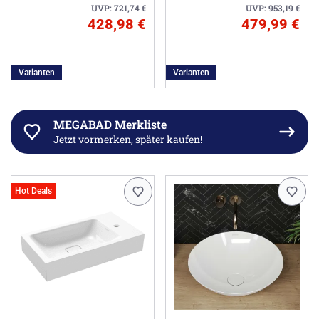
UVP:
721,74
€
UVP:
953,19
€
428,98 €
479,99 €
Varianten
Varianten
MEGABAD Merkliste
Jetzt vormerken, später kaufen!
Hot Deals