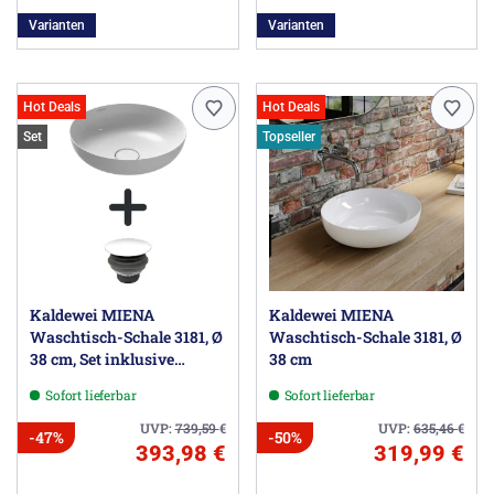
Varianten
Varianten
Hot Deals
Hot Deals
Set
Topseller
Kaldewei MIENA
Kaldewei MIENA
Waschtisch-Schale 3181, Ø
Waschtisch-Schale 3181, Ø
38 cm, Set inklusive
38 cm
Permanentablaufventil
Sofort lieferbar
Sofort lieferbar
UVP:
739,59
€
UVP:
635,46
€
-47%
-50%
393,98 €
319,99 €