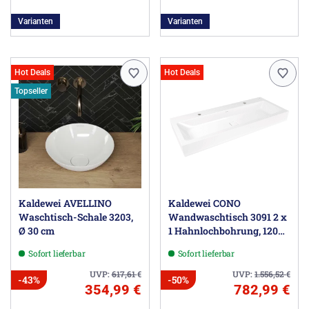
Varianten
Varianten
Hot Deals
Hot Deals
Topseller
Kaldewei AVELLINO
Kaldewei CONO
Waschtisch-Schale 3203,
Wandwaschtisch 3091 2 x
Ø 30 cm
1 Hahnlochbohrung, 120
cm
Sofort lieferbar
Sofort lieferbar
UVP:
617,61
€
UVP:
1.556,52
€
-43%
-50%
354,99 €
782,99 €