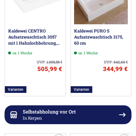
Kaldewei CENTRO
Kaldewei PURO S
Aufsatzwaschtisch 3057
Aufsatzwaschtisch 3175,
mit 1 Hahnlochbohrung,
60 cm
60 cm
ca. 1 Woche
ca. 1 Woche
UVP:
1.005,55
€
UVP:
642,60
€
505,99 €
344,99 €
Varianten
Varianten
Selbstabholung vor Ort
In Kerpen