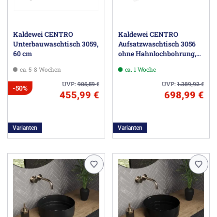
Kaldewei CENTRO
Kaldewei CENTRO
Unterbauwaschtisch 3059,
Aufsatzwaschtisch 3056
60 cm
ohne Hahnlochbohrung,
90 cm
ca. 5-8 Wochen
ca. 1 Woche
UVP:
905,59
€
UVP:
1.389,92
€
-50%
455,99 €
698,99 €
Varianten
Varianten