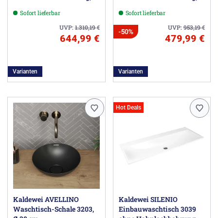
90 cm
60 cm
Sofort lieferbar
Sofort lieferbar
UVP:
1.310,19
€
UVP:
953,19
€
-50%
644,99 €
479,99 €
Varianten
Varianten
Hot Deals
Kaldewei AVELLINO
Kaldewei SILENIO
Waschtisch-Schale 3203,
Einbauwaschtisch 3039