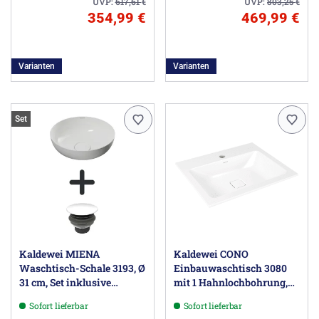
UVP:
617,61
€
UVP:
803,25
€
354,99 €
469,99 €
Varianten
Varianten
Set
Kaldewei MIENA
Kaldewei CONO
Waschtisch-Schale 3193, Ø
Einbauwaschtisch 3080
31 cm, Set inklusive
mit 1 Hahnlochbohrung,
Permanentablaufventil
60 cm
Sofort lieferbar
Sofort lieferbar