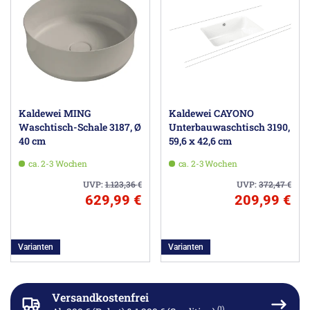
Kaldewei MING
Kaldewei CAYONO
Waschtisch-Schale 3187, Ø
Unterbauwaschtisch 3190,
40 cm
59,6 x 42,6 cm
ca. 2-3 Wochen
ca. 2-3 Wochen
UVP:
1.123,36
€
UVP:
372,47
€
629,99 €
209,99 €
Varianten
Varianten
Versandkostenfrei
(1)