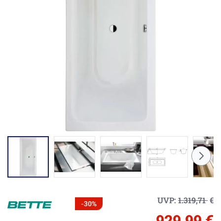
UVP:
1.319,71
€
-30%
929,99 €