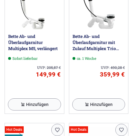
Bette Ab- und
Bette Ab- und
Überlaufgarnitur
Überlaufgarnitur mit
Multiplex M5, verlängert
Zulauf Multiplex Trio
MT5, verlängert
Sofort lieferbar
ca. 1 Woche
UVP:
205,87
€
UVP:
490,28
€
149,99 €
359,99 €
Hinzufügen
Hinzufügen
Hot Deals
Hot Deals