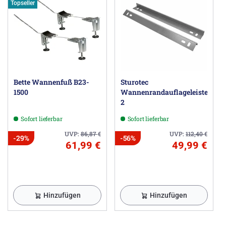
Topseller
Bette Wannenfuß B23-
Sturotec
1500
Wannenrandauflageleisten
2
Sofort lieferbar
Sofort lieferbar
UVP:
86,87
€
UVP:
112,40
€
-29%
-56%
61,99 €
49,99 €
Hinzufügen
Hinzufügen