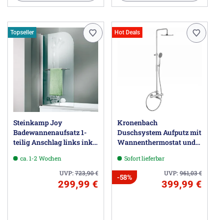
Topseller
Hot Deals
Steinkamp Joy
Kronenbach
Badewannenaufsatz 1-
Duschsystem Aufputz mit
teilig Anschlag links inkl.
Wannenthermostat und
easypearl
Kopfbrause Ø 22,5 cm,
ca. 1-2 Wochen
Sofort lieferbar
rund
UVP:
723,90
€
UVP:
961,03
€
-58%
299,99 €
399,99 €