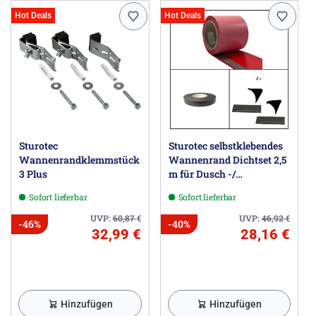
Hot Deals
Hot Deals
Sturotec
Sturotec selbstklebendes
Wannenrandklemmstück
Wannenrand Dichtset 2,5
3 Plus
m für Dusch -/
Badewanne
Sofort lieferbar
Sofort lieferbar
UVP:
60,87
€
UVP:
46,92
€
-46%
-40%
32,99 €
28,16 €
Hinzufügen
Hinzufügen