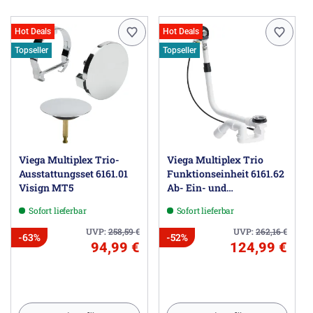
Hot Deals
Hot Deals
Topseller
Topseller
Viega Multiplex Trio-
Viega Multiplex Trio
Ausstattungsset 6161.01
Funktionseinheit 6161.62
Visign MT5
Ab- Ein- und
Überlaufgarnitur
Sofort lieferbar
Sofort lieferbar
Sonderlänge
UVP:
258,59
€
UVP:
262,16
€
-63%
-52%
94,99 €
124,99 €