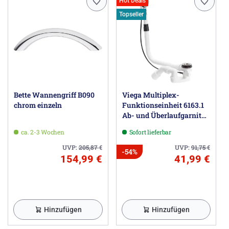
Hot Deals
Topseller
Bette Wannengriff B090
Viega Multiplex-
chrom einzeln
Funktionseinheit 6163.1
Ab- und Überlaufgarnitur
Sonderlänge
ca. 2-3 Wochen
Sofort lieferbar
UVP:
205,87
€
UVP:
91,75
€
-54%
154,99 €
41,99 €
Hinzufügen
Hinzufügen