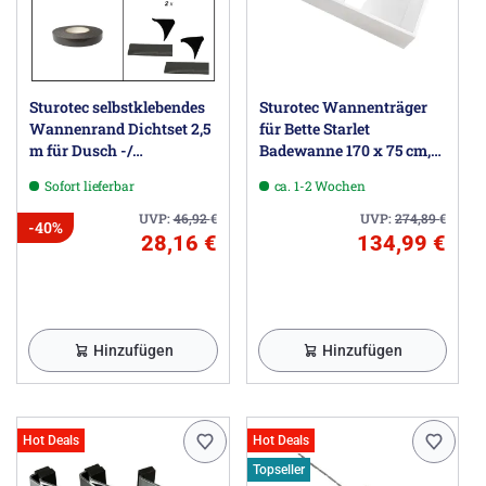
Sturotec selbstklebendes
Sturotec Wannenträger
Wannenrand Dichtset 2,5
für Bette Starlet
m für Dusch -/
Badewanne 170 x 75 cm,
Badewanne
mit Griffbohrung
Sofort lieferbar
ca. 1-2 Wochen
UVP:
46,92
€
UVP:
274,89
€
-40%
28,16 €
134,99 €
Hinzufügen
Hinzufügen
Hot Deals
Hot Deals
Topseller