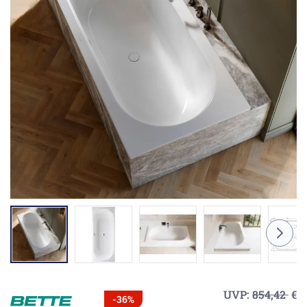
UVP:
854,42
€
-36%