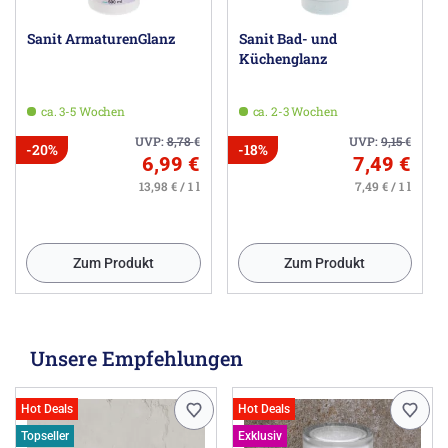
Sanit ArmaturenGlanz
Sanit Bad- und
Küchenglanz
ca. 3-5 Wochen
ca. 2-3 Wochen
UVP:
8,78
€
UVP:
9,15
€
-20%
-18%
6,99 €
7,49 €
13,98 € / 1 l
7,49 € / 1 l
Zum Produkt
Zum Produkt
Unsere Empfehlungen
Hot Deals
Hot Deals
Topseller
Exklusiv