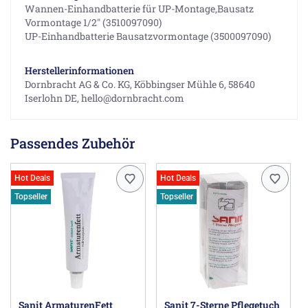
Wannen-Einhandbatterie für UP-Montage,Bausatz
Vormontage 1/2" (3510097090)
UP-Einhandbatterie Bausatzvormontage (3500097090)
Herstellerinformationen
Dornbracht AG & Co. KG, Köbbingser Mühle 6, 58640
Iserlohn DE, hello@dornbracht.com
Passendes Zubehör
Hot Deals
Hot Deals
Topseller
Topseller
Sanit ArmaturenFett
Sanit 7-Sterne Pflegetuch