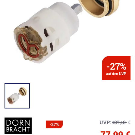
-27%
auf den UVP
UVP:
107,10
€
-27%
77,99 €