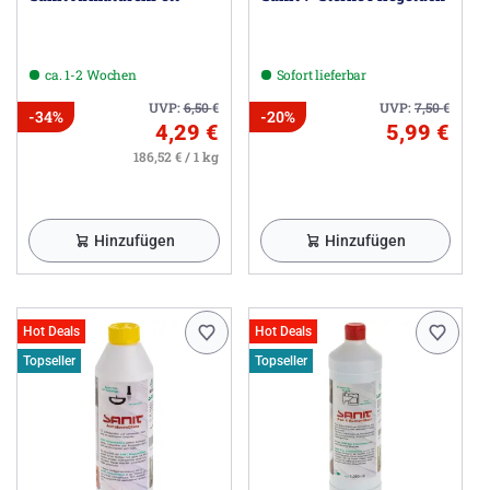
ca. 1-2 Wochen
Sofort lieferbar
UVP:
6,50
€
UVP:
7,50
€
-34%
-20%
4,29 €
5,99 €
186,52 € / 1 kg
Hinzufügen
Hinzufügen
Hot Deals
Hot Deals
Topseller
Topseller