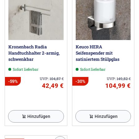
Kronenbach Radia
Keuco HERA
Handtuchhalter 2-armig,
Seifenspender mit
schwenkbar
satiniertem Stülpglas
Sofort lieferbar
Sofort lieferbar
UVP:
104,87
€
UVP:
149,82
€
-59%
-30%
42,49 €
104,99 €
Hinzufügen
Hinzufügen