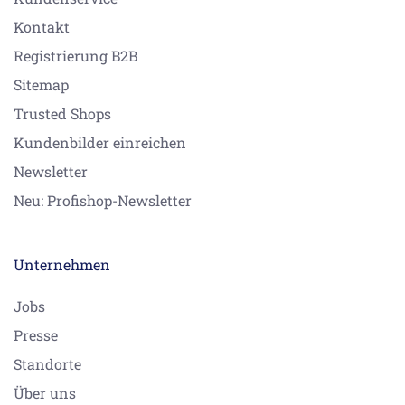
Kontakt
Registrierung B2B
Sitemap
Trusted Shops
Kundenbilder einreichen
Newsletter
Neu: Profishop-Newsletter
Unternehmen
Jobs
Presse
Standorte
Über uns