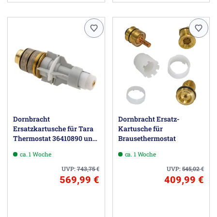
Dornbracht
Dornbracht Ersatz-
Ersatzkartusche für Tara
Kartusche für
Thermostat 36410890 und
Brausethermostat
36405890
ca. 1 Woche
ca. 1 Woche
UVP:
743,75
€
UVP:
545,02
€
569,99 €
409,99 €