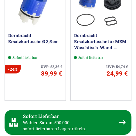
Dornbracht
Dornbracht
Ersatzkartusche Ø 3,5 cm
Ersatzkartusche für MEM
Waschtisch-Wand-
Einhandbatterie
Sofort lieferbar
Sofort lieferbar
36860782, 36861782,
36862782
UVP:
52,36
€
UVP:
54,74
€
-24%
39,99 €
24,99 €
Sofort Lieferbar
Wählen Sie aus 500.000
sofort lieferbaren Lagerartikeln.