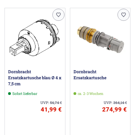
Dornbracht
Dornbracht
Ersatzkartusche blau Ø 4 x
Ersatzkartusche
7,5 cm
Sofort lieferbar
ca. 2-3 Wochen
UVP:
54,74
€
UVP:
364,14
€
41,99 €
274,99 €