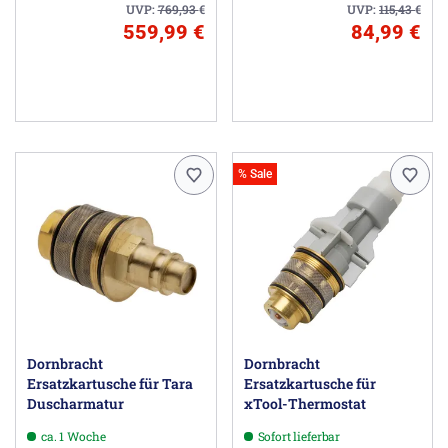
UVP:
769,93
€
UVP:
115,43
€
559,99 €
84,99 €
% Sale
Dornbracht
Dornbracht
Ersatzkartusche für Tara
Ersatzkartusche für
Duscharmatur
xTool-Thermostat
ca. 1 Woche
Sofort lieferbar