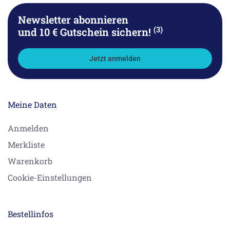
Newsletter abonnieren
(3)
und 10 € Gutschein sichern!
Jetzt anmelden
Meine Daten
Anmelden
Merkliste
Warenkorb
Cookie-Einstellungen
Bestellinfos