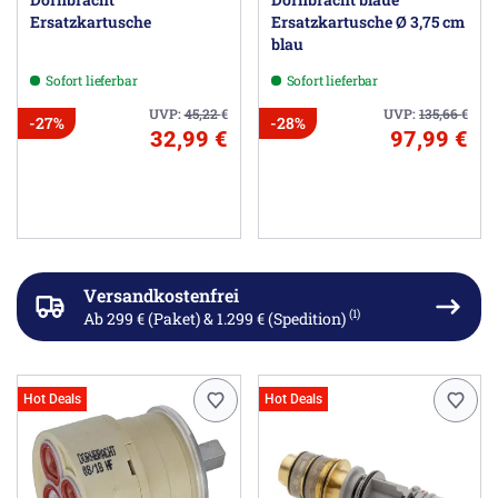
Ersatzkartusche
Ersatzkartusche Ø 3,75 cm
blau
Sofort lieferbar
Sofort lieferbar
UVP:
45,22
€
UVP:
135,66
€
-27%
-28%
32,99 €
97,99 €
Versandkostenfrei
(1)
Ab 299 € (Paket) & 1.299 € (Spedition)
Hot Deals
Hot Deals