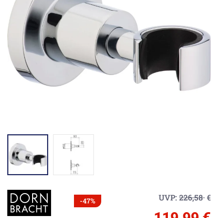
UVP:
226,58
€
-47%
119,99 €