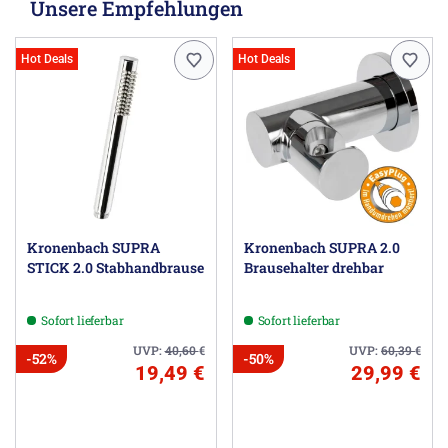
Unsere Empfehlungen
Hot Deals
Hot Deals
Kronenbach SUPRA
Kronenbach SUPRA 2.0
STICK 2.0 Stabhandbrause
Brausehalter drehbar
Sofort lieferbar
Sofort lieferbar
UVP:
40,60
€
UVP:
60,39
€
-52%
-50%
19,49 €
29,99 €