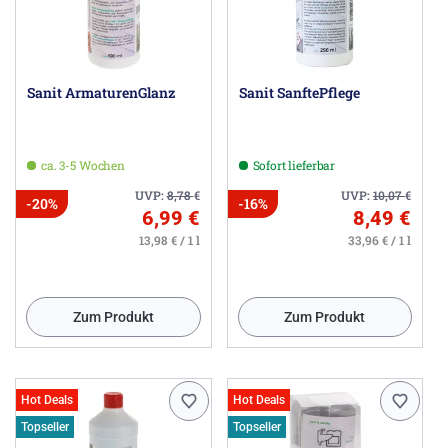
Sanit ArmaturenGlanz
Sanit SanftePflege
ca. 3-5 Wochen
Sofort lieferbar
UVP:
8,78
€
UVP:
10,07
€
-20%
-16%
6,99 €
8,49 €
13,98 € / 1 l
33,96 € / 1 l
Zum Produkt
Zum Produkt
Hot Deals
Hot Deals
Topseller
Topseller