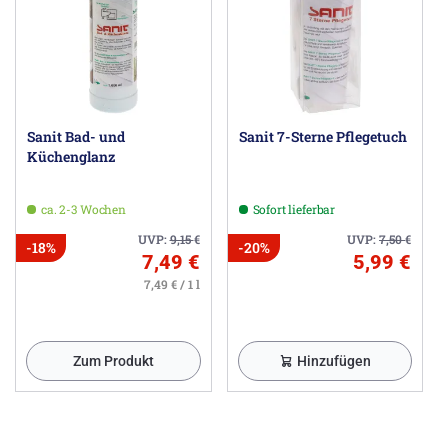
Sanit Bad- und
Sanit 7-Sterne Pflegetuch
Küchenglanz
ca. 2-3 Wochen
Sofort lieferbar
UVP:
9,15
€
UVP:
7,50
€
-18%
-20%
7,49 €
5,99 €
7,49 € / 1 l
Zum Produkt
Hinzufügen