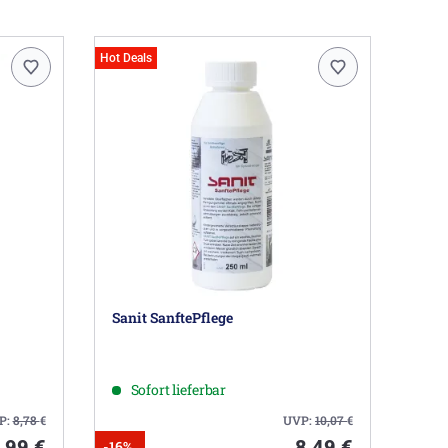
Hot Deals
Sanit SanftePflege
Sofort lieferbar
P:
8,78
€
UVP:
10,07
€
,99 €
8,49 €
-16%