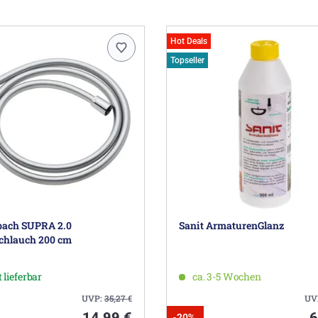
Hot Deals
Topseller
ach SUPRA 2.0
Sanit ArmaturenGlanz
chlauch 200 cm
 lieferbar
ca. 3-5 Wochen
UVP:
35,27
€
UV
14,99 €
6
-20%