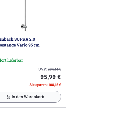
enbach SUPRA 2.0
estange Vario 95 cm
fort lieferbar
UVP:
204,14
€
95,99 €
Sie sparen: 108,15 €
In den Warenkorb