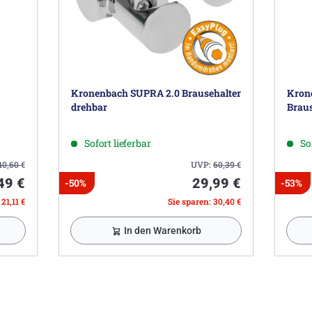
Kronenbach SUPRA 2.0 Brausehalter
Kron
drehbar
Braus
Sofort lieferbar
So
40,60
€
UVP:
60,39
€
49 €
29,99 €
-50%
-53%
21,11 €
Sie sparen: 30,40 €
In den Warenkorb