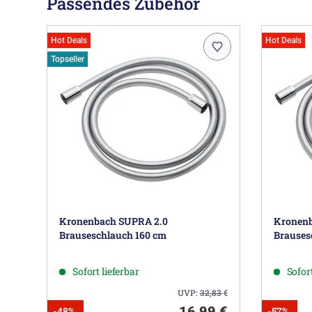
Passendes Zubehör
Hot Deals
Hot Deals
Topseller
Kronenbach SUPRA 2.0
Kronenb
Brauseschlauch 160 cm
Brauses
Sofort lieferbar
Sofort
UVP:
32,83
€
16,99 €
-48%
-57%