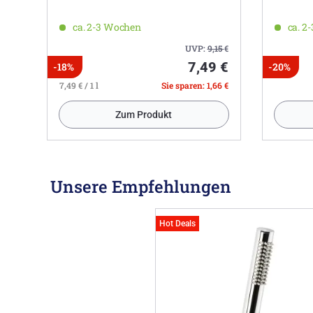
ca. 2-3 Wochen
ca. 2
UVP:
9,15
€
7,49 €
-18%
-20%
7,49 € / 1 l
Sie sparen: 1,66 €
Zum Produkt
Unsere Empfehlungen
Hot Deals