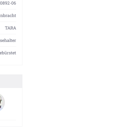
0892-06
rnbracht
TARA
sehalter
gebürstet