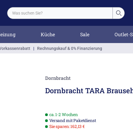
eizung
Küche
Sale
Outlet-S
Vorkassenrabatt
|
Rechnungskauf & 0% Finanzierung
Dornbracht
Dornbracht TARA Brauseh
ca. 1-2 Wochen
Versand mit Paketdienst
Sie sparen: 162,13 €