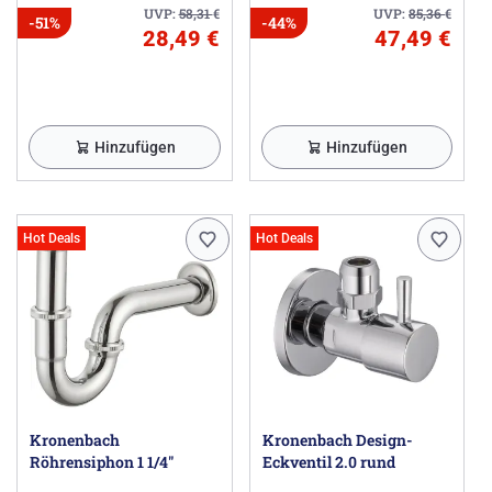
UVP:
58,31
€
UVP:
85,36
€
-51%
-44%
28,49 €
47,49 €
Hinzufügen
Hinzufügen
Hot Deals
Hot Deals
Kronenbach
Kronenbach Design-
Röhrensiphon 1 1/4"
Eckventil 2.0 rund