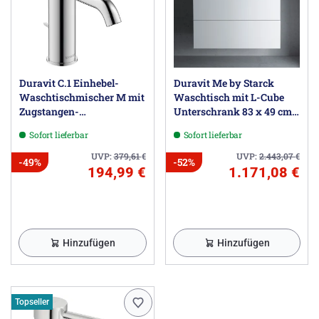
Duravit C.1 Einhebel-
Duravit Me by Starck
Waschtischmischer M mit
Waschtisch mit L-Cube
Zugstangen-
Unterschrank 83 x 49 cm
Ablaufgarnitur
mit 2 Schubkästen
Sofort lieferbar
Sofort lieferbar
UVP:
379,61
€
UVP:
2.443,07
€
-49%
-52%
194,99 €
1.171,08 €
Hinzufügen
Hinzufügen
Topseller