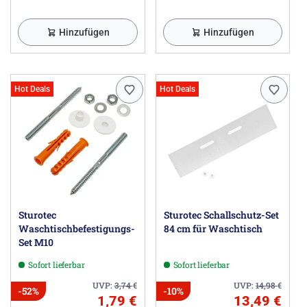
Hinzufügen
Hinzufügen
Hot Deals
Hot Deals
Sturotec
Sturotec Schallschutz-Set
Waschtischbefestigungs-
84 cm für Waschtisch
Set M10
Sofort lieferbar
Sofort lieferbar
UVP:
3,74
€
UVP:
14,98
€
-52%
-10%
1,79 €
13,49 €