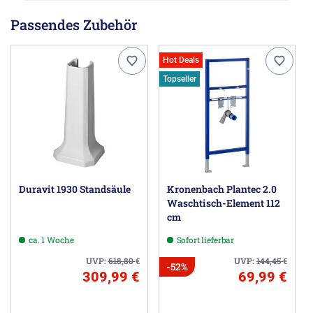
Passendes Zubehör
Hot Deals
Topseller
Duravit 1930 Standsäule
Kronenbach Plantec 2.0
Waschtisch-Element 112
cm
ca. 1 Woche
Sofort lieferbar
UVP:
618,80
€
UVP:
144,45
€
-52%
309,99 €
69,99 €