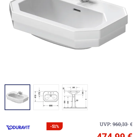
UVP:
960,33
€
-51%
474,99 €