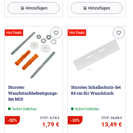
Hinzufügen
Hinzufügen
Hot Deals
Hot Deals
Sturotec
Sturotec Schallschutz-Set
Waschtischbefestigungs-
84 cm für Waschtisch
Set M10
Sofort lieferbar
Sofort lieferbar
UVP:
3,74
€
UVP:
14,98
€
-52%
-10%
1,79 €
13,49 €