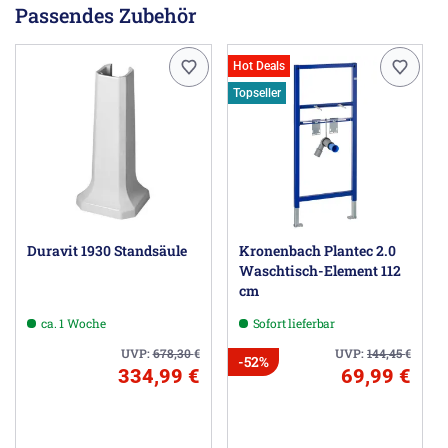
Passendes Zubehör
Hot Deals
Topseller
Duravit 1930 Standsäule
Kronenbach Plantec 2.0
Waschtisch-Element 112
cm
ca. 1 Woche
Sofort lieferbar
UVP:
678,30
€
UVP:
144,45
€
-52%
334,99 €
69,99 €