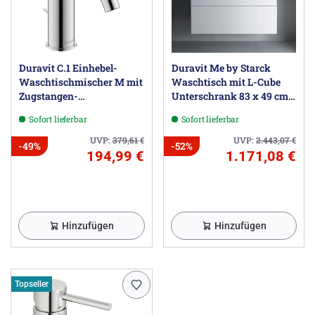
Duravit C.1 Einhebel-
Duravit Me by Starck
Waschtischmischer M mit
Waschtisch mit L-Cube
Zugstangen-
Unterschrank 83 x 49 cm
Ablaufgarnitur
mit 2 Schubkästen
Sofort lieferbar
Sofort lieferbar
UVP:
379,61
€
UVP:
2.443,07
€
-49%
-52%
194,99 €
1.171,08 €
Hinzufügen
Hinzufügen
Topseller