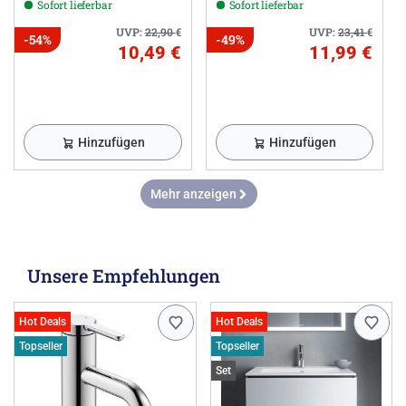
Sofort lieferbar
Sofort lieferbar
UVP:
22,90
€
UVP:
23,41
€
-54%
-49%
10,49 €
11,99 €
Hinzufügen
Hinzufügen
Mehr anzeigen
Unsere Empfehlungen
Hot Deals
Hot Deals
Topseller
Topseller
Set