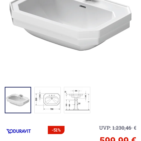
UVP:
1.230,46
€
-51%
599,99 €