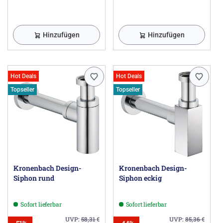
Hinzufügen
Hinzufügen
Hot Deals
Hot Deals
Topseller
Topseller
Kronenbach Design-
Kronenbach Design-
Siphon rund
Siphon eckig
Sofort lieferbar
Sofort lieferbar
UVP:
58,31
€
UVP:
85,36
€