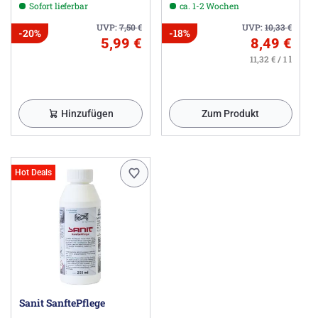
Sofort lieferbar
ca. 1-2 Wochen
UVP:
7,50
€
UVP:
10,33
€
-20%
-18%
5,99 €
8,49 €
11,32 € / 1 l
Hinzufügen
Zum Produkt
Hot Deals
Sanit SanftePflege