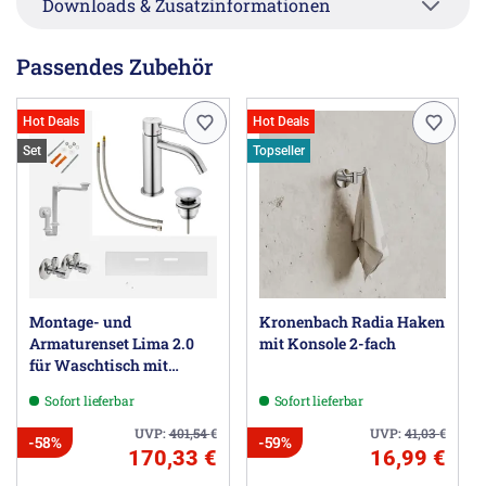
Downloads & Zusatzinformationen
Passendes Zubehör
Hot Deals
Hot Deals
Set
Topseller
Montage- und
Kronenbach Radia Haken
Armaturenset Lima 2.0
mit Konsole 2-fach
für Waschtisch mit
Unterschrank
Sofort lieferbar
Sofort lieferbar
UVP:
401,54
€
UVP:
41,03
€
-58%
-59%
170,33 €
16,99 €