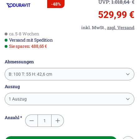
UVP:
1.018,64
€
-48%
529,99 €
inkl. MwSt.,
zzgl. Versand
ca. 5-8 Wochen
Versand mit Spedition
Sie sparen: 488,65 €
Abmessungen
B: 100 T: 55 H: 42,6 cm
Auszug
1 Auszug
Anzahl *