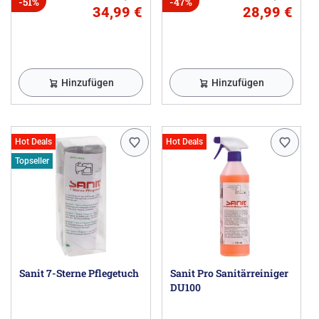
-51%
-47%
34,99 €
28,99 €
Hinzufügen
Hinzufügen
Hot Deals
Hot Deals
Topseller
Sanit 7-Sterne Pflegetuch
Sanit Pro Sanitärreiniger
DU100