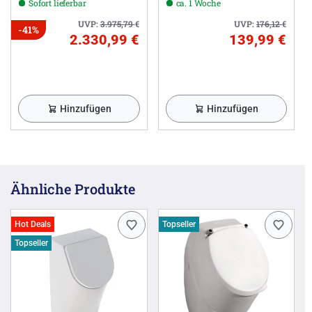
Sofort lieferbar
ca. 1 Woche
UVP:
3.975,79
€
UVP:
176,12
€
-41%
2.330,99 €
139,99 €
Hinzufügen
Hinzufügen
Ähnliche Produkte
Hot Deals
Topseller
Topseller