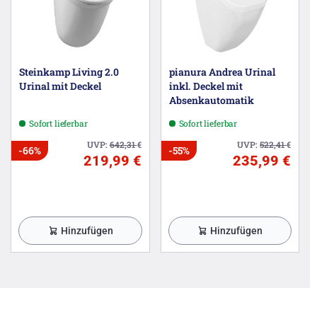
Steinkamp Living 2.0
pianura Andrea Urinal
Urinal mit Deckel
inkl. Deckel mit
Absenkautomatik
Sofort lieferbar
Sofort lieferbar
UVP:
642,31
€
UVP:
522,41
€
-66%
-55%
219,99 €
235,99 €
Hinzufügen
Hinzufügen