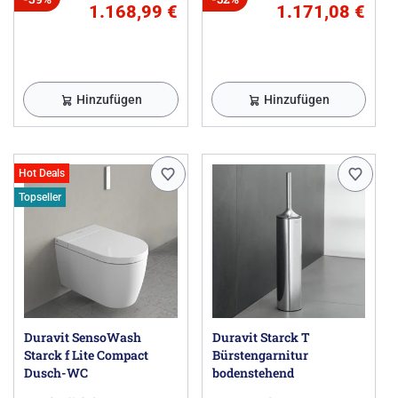
1.168,99 €
1.171,08 €
Hinzufügen
Hinzufügen
Hot Deals
Topseller
Duravit SensoWash
Duravit Starck T
Starck f Lite Compact
Bürstengarnitur
Dusch-WC
bodenstehend