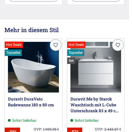
Mehr in diesem Stil
Hot Deals
Hot Deals
Topseller
Topseller
Set
Duravit DuraVato
Duravit Me by Starck
Badewanne 180 x 80 cm
Waschtisch mit L-Cube
Unterschrank 83 x 49 cm
mit 2 Schubkästen
Sofort lieferbar
Sofort lieferbar
UVP:
1.909,95
€
UVP:
2.443,07
€
-39%
-52%