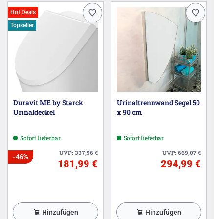
Hot Deals
Topseller
Duravit ME by Starck
Urinaltrennwand Segel 50
Urinaldeckel
x 90 cm
Sofort lieferbar
Sofort lieferbar
UVP:
337,96
€
UVP:
669,07
€
-46%
181,99 €
294,99 €
Hinzufügen
Hinzufügen