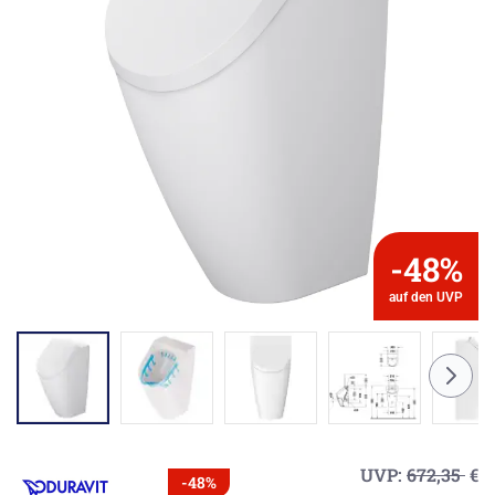
-48%
auf den UVP
UVP:
672,35
€
-48%