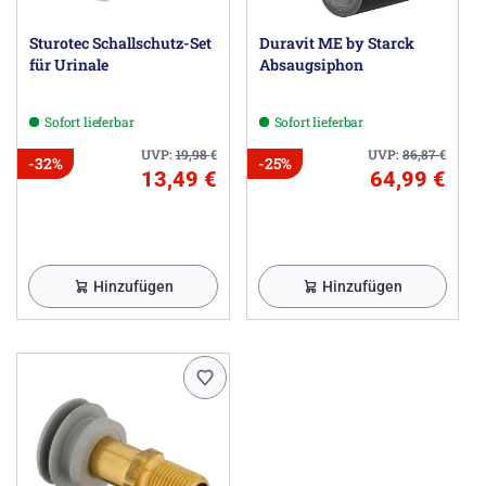
Sturotec Schallschutz-Set
Duravit ME by Starck
für Urinale
Absaugsiphon
Sofort lieferbar
Sofort lieferbar
UVP:
19,98
€
UVP:
86,87
€
-32%
-25%
13,49 €
64,99 €
Hinzufügen
Hinzufügen