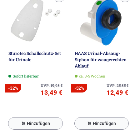
Sturotec Schallschutz-Set
HAAS Urinal-Absaug-
für Urinale
Siphon für waagerechten
Ablauf
Sofort lieferbar
ca. 3-5 Wochen
UVP:
19,98
€
UVP:
25,85
€
-32%
-52%
13,49 €
12,49 €
Hinzufügen
Hinzufügen