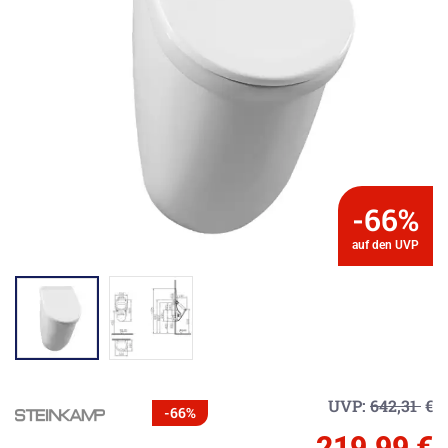
-66%
auf den UVP
UVP:
642,31
€
-66%
219,99 €