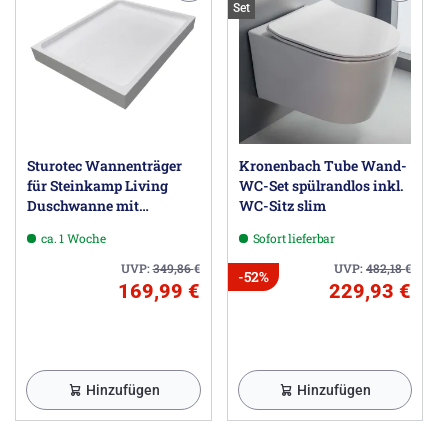
Set
Sturotec Wannenträger
Kronenbach Tube Wand-
für Steinkamp Living
WC-Set spülrandlos inkl.
Duschwanne mit
WC-Sitz slim
Ablaufrinne 150 x 90 cm,
ca. 1 Woche
Sofort lieferbar
superflach
UVP:
349,86
€
UVP:
482,18
€
-52%
169,99 €
229,93 €
Hinzufügen
Hinzufügen