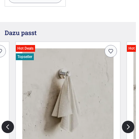
Dazu passt
Hot Deals
Hot D
Topseller