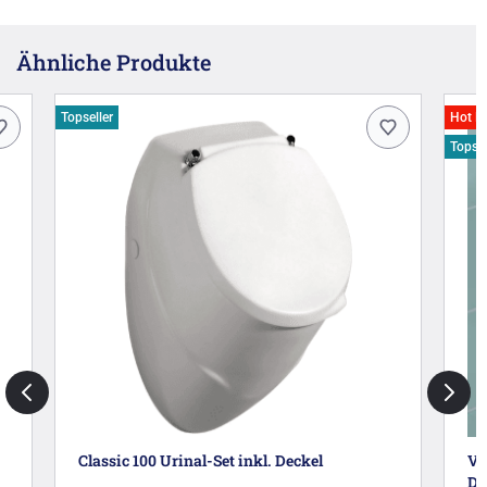
Ähnliche Produkte
Topseller
Hot D
Topsel
Classic 100 Urinal-Set inkl. Deckel
Vi
De