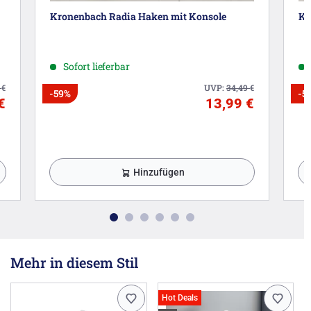
Kronenbach Radia Haken mit Konsole
Kr
Sofort lieferbar
1
€
UVP:
34,49
€
-59%
-5
€
13,99 €
Hinzufügen
Mehr in diesem Stil
Hot Deals