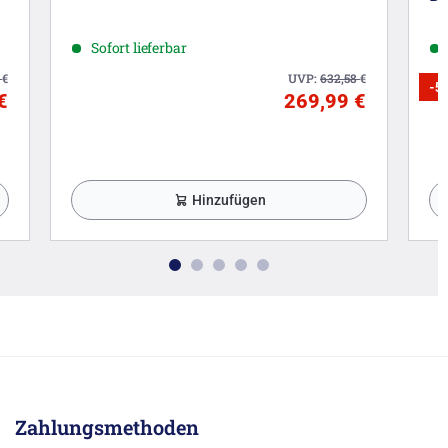
Sofort lieferbar
7
€
UVP:
632,58
€
-5
€
269,99 €
Hinzufügen
Zahlungsmethoden