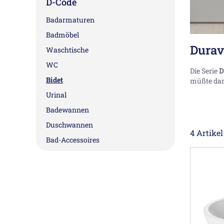
D-Code
Badarmaturen
Badmöbel
Durav
Waschtische
WC
Die Serie
D
Bidet
müßte dann
Urinal
Badewannen
Duschwannen
4 Artikel
Bad-Accessoires