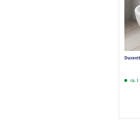
Duravi
ca. 