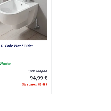
t D-Code Wand Bidet
1 Woche
UVP:
178,50
€
94,99 €
Sie sparen: 83,51 €