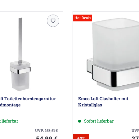
Hot Deals
t Toilettenbürstengarnitur
Emco Loft Glashalter mit
ndmontage
Kristallglas
 lieferbar
Sofort lieferbar
UVP:
153,51
€
UVP
54,99 €
27
-63%