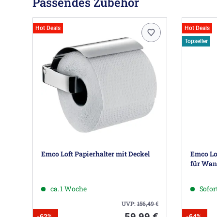
Passendes Zubehör
Hot Deals
Hot Deals
Topseller
Emco Loft Papierhalter mit Deckel
Emco Lof
für Wa
ca. 1 Woche
Sofort
UVP:
156,49
€
59,99 €
-62%
-64%