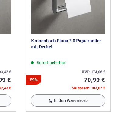
Kronenbach Plana 2.0 Papierhalter
mit Deckel
Sofort lieferbar
93,42
€
UVP:
174,06
€
99 €
70,99 €
-59%
52,43 €
Sie sparen: 103,07 €
In den Warenkorb