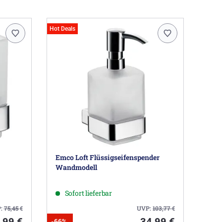
Hot Deals
Emco Loft Flüssigseifenspender
Wandmodell
Sofort lieferbar
:
75,45
€
UVP:
103,77
€
,99 €
34,99 €
-66%