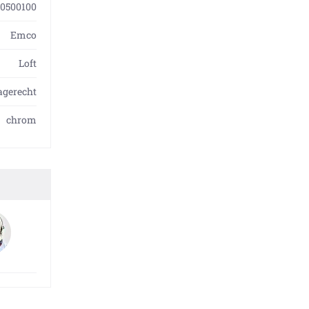
50500100
Emco
Loft
gerecht
chrom