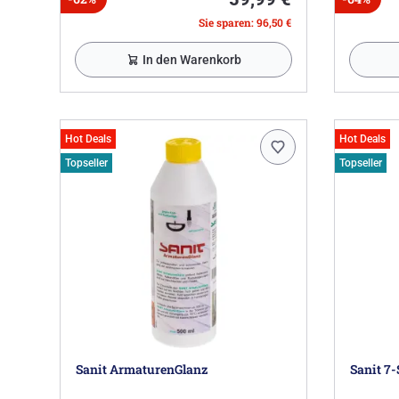
Sie sparen: 96,50 €
In den Warenkorb
Hot Deals
Hot Deals
Topseller
Topseller
Sanit ArmaturenGlanz
Sanit 7-