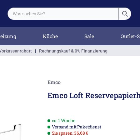
eizung
Küche
Sale
Outlet-S
Vorkassenrabatt
|
Rechnungskauf & 0% Finanzierung
Emco
Emco Loft Reservepapierh
ca. 1 Woche
Versand mit Paketdienst
Sie sparen: 36,68 €