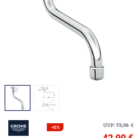
UVP:
73,36
€
-41%
42,99 €