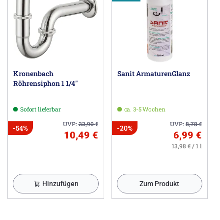
Kronenbach
Sanit ArmaturenGlanz
Röhrensiphon 1 1/4"
Sofort lieferbar
ca. 3-5 Wochen
UVP:
22,90
€
UVP:
8,78
€
-54%
-20%
10,49 €
6,99 €
13,98 € / 1 l
Hinzufügen
Zum Produkt