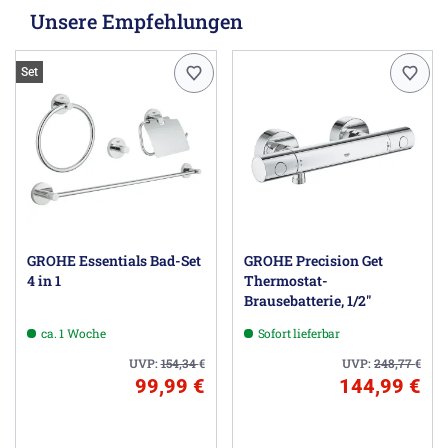
Unsere Empfehlungen
Set
GROHE Essentials Bad-Set
GROHE Precision Get
4 in 1
Thermostat-
Brausebatterie, 1/2"
ca. 1 Woche
Sofort lieferbar
UVP:
154,34
€
UVP:
248,77
€
99,99 €
144,99 €