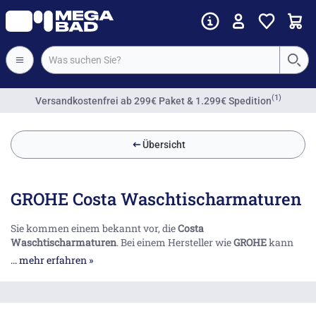
(1)
Versandkostenfrei
ab 299€ Paket & 1.299€ Spedition
Übersicht
GROHE Costa Waschtischarmaturen
Sie kommen einem bekannt vor, die
Costa
Waschtischarmaturen
. Bei einem Hersteller wie
GROHE
kann
das wohl auch kein Zufall sein: dauerhaft, weit verbreitet und
... mehr erfahren »
vielseitig - Knebelgriffe, mehrere Kaltwasserventile oder
Wandarmaturen nebst Standbatterien und allerlei
Schwenkausläufen.