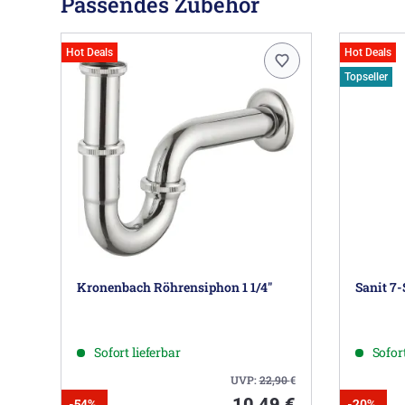
Passendes Zubehör
Hot Deals
Hot Deals
Topseller
Kronenbach Röhrensiphon 1 1/4"
Sanit 7-
Sofort lieferbar
Sofort
UVP:
22,90
€
10,49 €
-54%
-20%