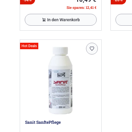
Sie sparen: 12,41 €
In den Warenkorb
Hot Deals
Sanit SanftePflege