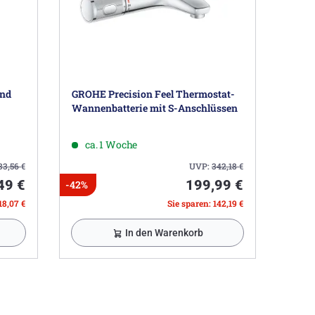
und
GROHE Precision Feel Thermostat-
Wannenbatterie mit S-Anschlüssen
ca. 1 Woche
33,56
€
UVP:
342,18
€
49 €
199,99 €
-42%
18,07 €
Sie sparen: 142,19 €
In den Warenkorb