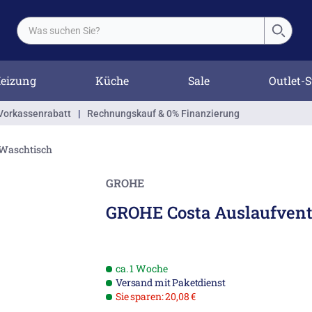
eizung
Küche
Sale
Outlet-S
Vorkassenrabatt
|
Rechnungskauf & 0% Finanzierung
Waschtisch
GROHE
GROHE Costa Auslaufvent
ca. 1 Woche
Versand mit Paketdienst
Sie sparen: 20,08 €