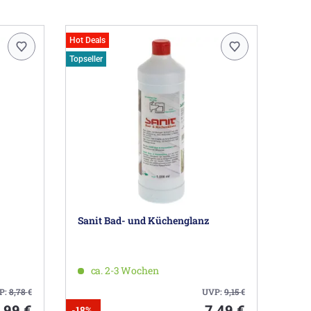
Hot Deals
Topseller
Sanit Bad- und Küchenglanz
ca. 2-3 Wochen
P:
8,78
€
UVP:
9,15
€
,99 €
7,49 €
-18%