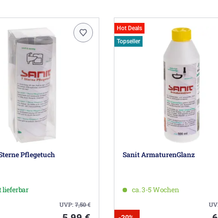
Hot Deals
Topseller
Sterne Pflegetuch
Sanit ArmaturenGlanz
 lieferbar
ca. 3-5 Wochen
UVP:
7,50
€
UV
5,99 €
6
-20%