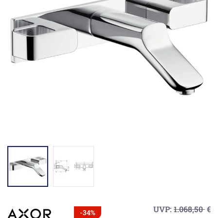
UVP:
1.068,50
€
-34%