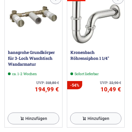
hansgrohe Grundkörper
Kronenbach
für 3-Loch Waschtisch
Röhrensiphon 1 1/4"
Wandarmatur
ca. 1-2 Wochen
Sofort lieferbar
UVP:
318,80
€
UVP:
22,90
€
-54%
194,99 €
10,49 €
Hinzufügen
Hinzufügen