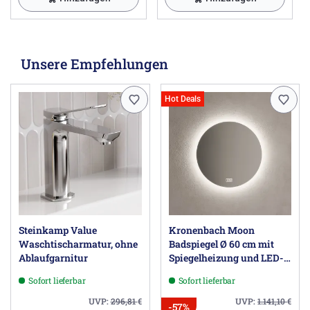
Unsere Empfehlungen
Hot Deals
Steinkamp Value
Kronenbach Moon
Waschtischarmatur, ohne
Badspiegel Ø 60 cm mit
Ablaufgarnitur
Spiegelheizung und LED-
Treiber
Sofort lieferbar
Sofort lieferbar
UVP:
296,81
€
UVP:
1.141,10
€
-57%