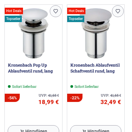
Hot Deals
Hot Deals
Topseller
Topseller
Kronenbach Pop Up
Kronenbach Ablaufventil
Ablaufventil rund, lang
Schaftventil rund, lang
Sofort lieferbar
Sofort lieferbar
UVP:
41,65
€
UVP:
41,65
€
-54%
-22%
18,99 €
32,49 €
Hinzufügen
Hinzufügen