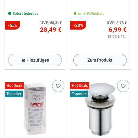
Sofort lieferbar
ca. 3-5 Wochen
UVP:
58,31
€
UVP:
8,78
€
-51%
-20%
28,49 €
6,99 €
13,98 € / 1 l
Hinzufügen
Zum Produkt
Hot Deals
Hot Deals
Topseller
Topseller