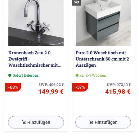
Set
Kronenbach Zeta 2.0
Pure 2.0 Waschtisch mit
Zweigriff-
Unterschrank 60 cm mit 2
Waschtischmischer mit
Auszügen
Ablaufgarnitur
Sofort lieferbar
ca. 2-3 Wochen
UVP:
406,02
€
UVP:
973,19
€
-63%
-57%
149,99 €
415,98 €
Hinzufügen
Hinzufügen