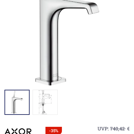
UVP:
740,42
€
-35%