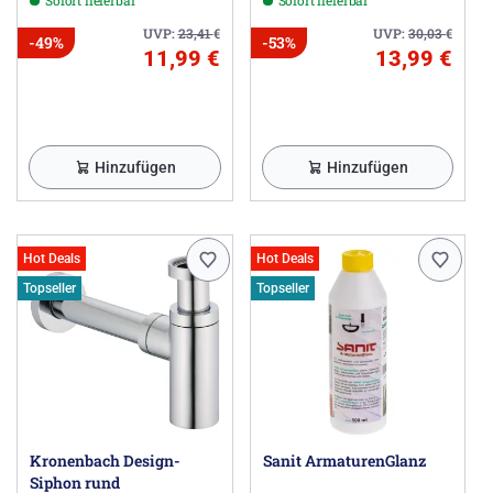
UVP:
23,41
€
UVP:
30,03
€
-49%
-53%
11,99 €
13,99 €
Hinzufügen
Hinzufügen
Hot Deals
Hot Deals
Topseller
Topseller
Kronenbach Design-
Sanit ArmaturenGlanz
Siphon rund