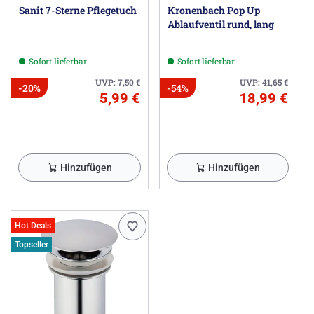
Sanit 7-Sterne Pflegetuch
Kronenbach Pop Up
Ablaufventil rund, lang
Sofort lieferbar
Sofort lieferbar
UVP:
7,50
€
UVP:
41,65
€
-20%
-54%
5,99 €
18,99 €
Hinzufügen
Hinzufügen
Hot Deals
Topseller