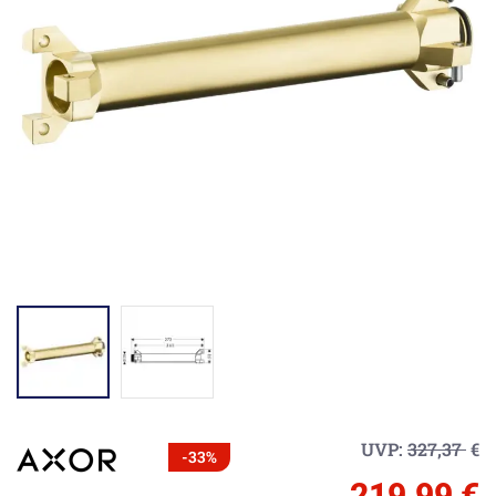
UVP:
327,37
€
-33%
219,99 €