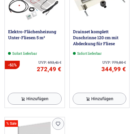
Elektro-Flächenheizung
Drainset komplett
Unter-Fliesen 5 m²
Duschrinne 120 cm mit
Abdeckung für Fliese
Sofort lieferbar
Sofort lieferbar
UVP:
693,41
€
UVP:
779,80
€
-61%
272,49 €
344,99 €
Hinzufügen
Hinzufügen
% Sale