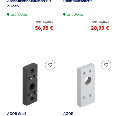
Anschlussschlauchset für
Dichtmanschette
2-Loch
Wannenrandarmatur mit
ca. 1 Woche
ca. 1 Woche
Thermostat
UVP:
87,70
€
UVP:
37,84
€
56,99 €
28,99 €
AXOR Steel
AXOR