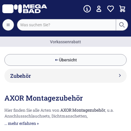
Vorkassenrabatt
Übersicht
Zubehör
AXOR Montagezubehör
Hier finden Sie alle Arten von
AXOR Montagezubehör
, u.a.
Anschlussschlauchsets, Dichtmanschetten,
Fliesenausgleichsscheiben sowie Montagebleche. Diese Artikel
... mehr erfahren »
werden Ihnen helfen, Ihre AXOR Armaturen fachgerecht zu