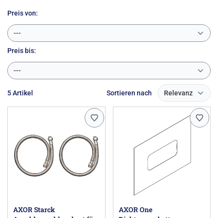
installieren, auch bei komplexeren Einbausituationen.
Preis von:
---
Preis
bis:
---
5 Artikel
Sortieren nach
Relevanz
AXOR Starck
AXOR One