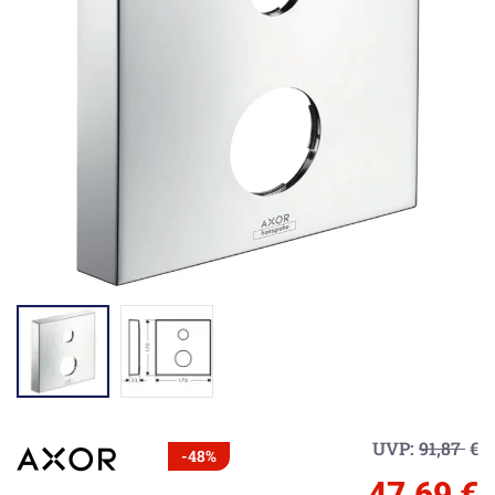
UVP:
91,87
€
-48%
47,69 €