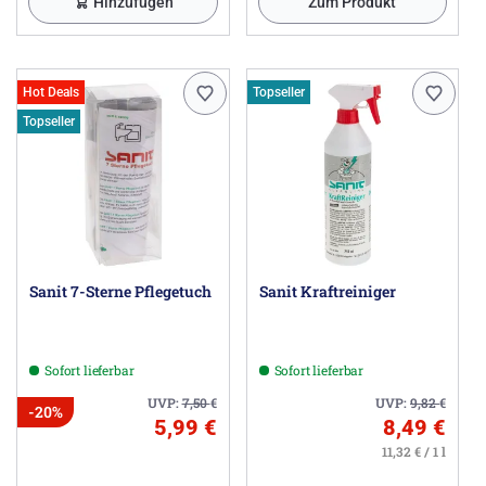
Hinzufügen
Zum Produkt
Hot Deals
Topseller
Topseller
Sanit 7-Sterne Pflegetuch
Sanit Kraftreiniger
Sofort lieferbar
Sofort lieferbar
UVP:
7,50
€
UVP:
9,82
€
-20%
5,99 €
8,49 €
11,32 € / 1 l