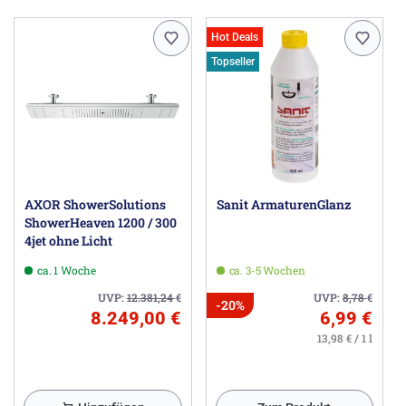
Hot Deals
Topseller
AXOR ShowerSolutions
Sanit ArmaturenGlanz
ShowerHeaven 1200 / 300
4jet ohne Licht
ca. 1 Woche
ca. 3-5 Wochen
UVP:
12.381,24
€
UVP:
8,78
€
-20%
8.249,00 €
6,99 €
13,98 € / 1 l