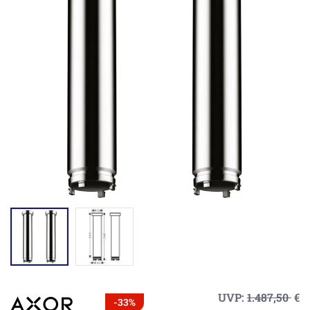
UVP:
1.487,50
€
-33%