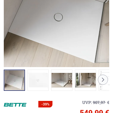
UVP:
907,97
€
-39%
549,99 €