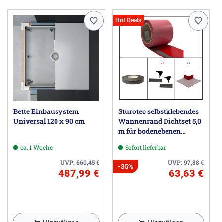
Hot Deals
Bette Einbausystem
Sturotec selbstklebendes
Universal 120 x 90 cm
Wannenrand Dichtset 5,0
m für bodenebenen
Einbau der Dusch -/
ca. 1 Woche
Sofort lieferbar
Badewanne,
UVP:
660,45
€
UVP:
97,88
€
-35%
487,99 €
63,63 €