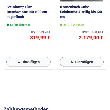
Steinkamp Plan
Kronenbach Cube
Duschwanne 140 x 90 cm
Eckdusche 4-teilig bis 120
superflach
cm
Sofort lieferbar
ca. 2-3 Wochen
UVP:
809,20
€
UVP:
5.060,48
€
319,99 €
2.179,00 €
Hinzufügen
Hinzufügen
Zahlungsmethoden