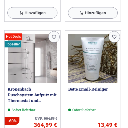
Hinzufügen
Hinzufügen
Hot Deals
Topseller
Kronenbach
Bette Email-Reiniger
Duschsystem Aufputz mit
Thermostat und
Kopfbrause Ø 22,5 cm,
Sofort lieferbar
Sofort lieferbar
rund
UVP:
904,57
€
-60%
364,99 €
13,49 €