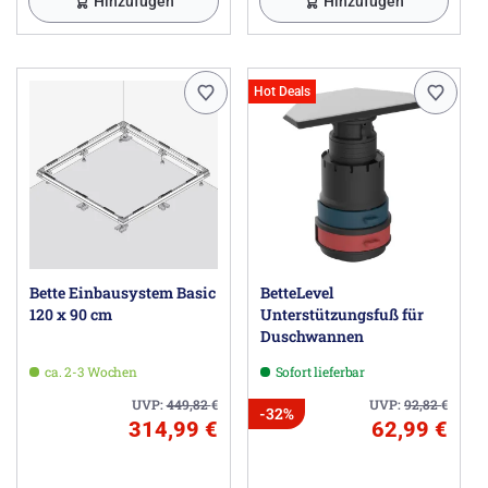
Hinzufügen
Hinzufügen
Hot Deals
Bette Einbausystem Basic
BetteLevel
120 x 90 cm
Unterstützungsfuß für
Duschwannen
ca. 2-3 Wochen
Sofort lieferbar
UVP:
449,82
€
UVP:
92,82
€
-32%
314,99 €
62,99 €