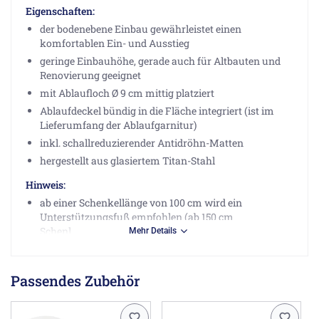
Eigenschaften:
der bodenebene Einbau gewährleistet einen
komfortablen Ein- und Ausstieg
geringe Einbauhöhe, gerade auch für Altbauten und
Renovierung geeignet
mit Ablaufloch Ø 9 cm mittig platziert
Ablaufdeckel bündig in die Fläche integriert (ist im
Lieferumfang der Ablaufgarnitur)
inkl. schallreduzierender Antidröhn-Matten
hergestellt aus glasiertem Titan-Stahl
Hinweis:
ab einer Schenkellänge von 100 cm wird ein
Unterstützungsfuß empfohlen (ab 150 cm
Schenkellänge werden 2 Füße empfohlen)
Mehr Details
Herstellerinformationen
Passendes Zubehör
Bette GmbH & Co. KG, Heinrich-Bette-Str. 1, 33129 Delbrück
DE, info@bette.de