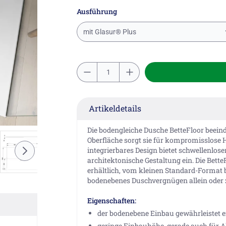
Ausführung
mit Glasur® Plus
Artikeldetails
Die bodengleiche Dusche BetteFloor beeind
Oberfläche sorgt sie für kompromisslose 
integrierbares Design bietet schwellenlos
architektonische Gestaltung ein. Die Bett
erhältlich, vom kleinen Standard-Format 
bodenebenes Duschvergnügen allein oder z
Eigenschaften:
der bodenebene Einbau gewährleistet e
geringe Einbauhöhe, gerade auch für 