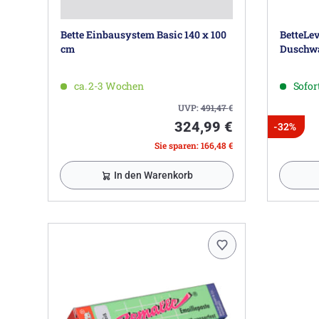
Bette Einbausystem Basic 140 x 100
BetteLev
cm
Duschw
ca. 2-3 Wochen
Sofort
UVP:
491,47
€
324,99 €
-32%
Sie sparen: 166,48 €
In den Warenkorb