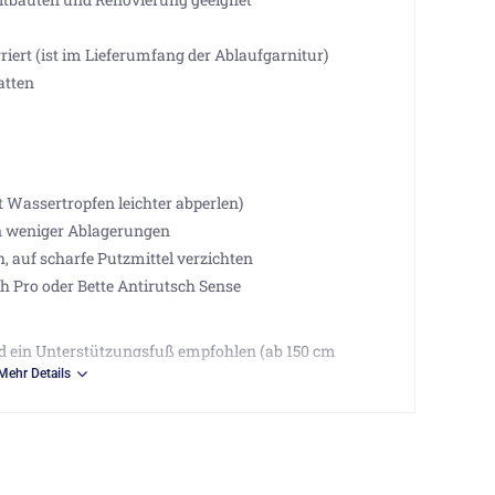
riert (ist im Lieferumfang der Ablaufgarnitur)
atten
Wassertropfen leichter abperlen)
n weniger Ablagerungen
, auf scharfe Putzmittel verzichten
h Pro oder Bette Antirutsch Sense
rd ein Unterstützungsfuß empfohlen (ab 150 cm
en)
Mehr Details
, 33129 Delbrück DE, info@bette.de