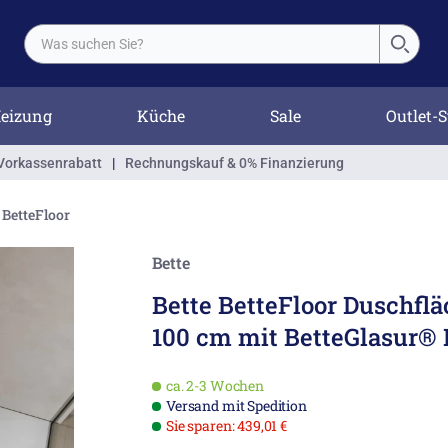
eizung
Küche
Sale
Outlet-S
Vorkassenrabatt
|
Rechnungskauf & 0% Finanzierung
BetteFloor
Bette
Bette BetteFloor Duschflä
100 cm mit BetteGlasur® 
ca. 2-3 Wochen
Versand mit Spedition
Sie sparen: 439,01 €