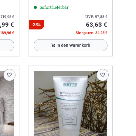
Badewanne,
Sofort lieferbar
:
719,95
€
UVP:
97,88
€
,99 €
63,63 €
-35%
 189,96 €
Sie sparen: 34,25 €
In den Warenkorb