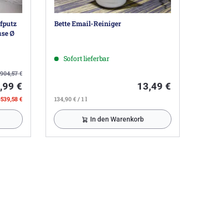
fputz
Bette Email-Reiniger
use Ø
Sofort lieferbar
904,57
€
,99 €
13,49 €
 539,58 €
134,90 € / 1 l
In den Warenkorb