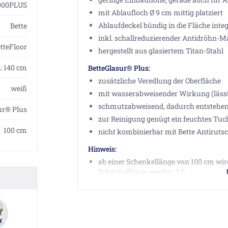
000PLUS
mit Ablaufloch Ø 9 cm mittig platziert
Ablaufdeckel bündig in die Fläche integ
Bette
inkl. schallreduzierender Antidröhn-M
tteFloor
hergestellt aus glasiertem Titan-Stahl
: 140 cm
BetteGlasur® Plus:
zusätzliche Veredlung der Oberfläche
weiß
mit wasserabweisender Wirkung (lässt 
schmutzabweisend, dadurch entstehe
ur® Plus
zur Reinigung genügt ein feuchtes Tuch
100 cm
nicht kombinierbar mit Bette Antirutsc
Hinweis:
ab einer Schenkellänge von 100 cm wi
Schenkellänge werden 2 Füße empfohl
Herstellerinformationen
Bette GmbH & Co. KG, Heinrich-Bette-Str. 1