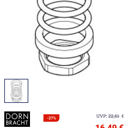
UVP:
22,61
€
-27%
16,49 €