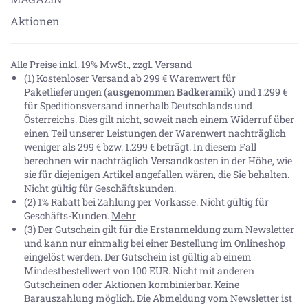
Aktionen
Herstellerinformationen
Dornbracht AG & Co. KG, Köbbingser Mühle 6, 58640
Iserlohn DE, hello@dornbracht.com
Alle Preise inkl. 19% MwSt.,
zzgl. Versand
(1) Kostenloser Versand ab 299 € Warenwert für
Paketlieferungen
(ausgenommen Badkeramik)
und 1.299 €
für Speditionsversand innerhalb Deutschlands und
Österreichs. Dies gilt nicht, soweit nach einem Widerruf über
einen Teil unserer Leistungen der Warenwert nachträglich
weniger als 299 € bzw. 1.299 € beträgt. In diesem Fall
berechnen wir nachträglich Versandkosten in der Höhe, wie
sie für diejenigen Artikel angefallen wären, die Sie behalten.
Nicht gültig für Geschäftskunden.
(2) 1% Rabatt bei Zahlung per Vorkasse. Nicht gültig für
Geschäfts-Kunden.
Mehr
(3) Der Gutschein gilt für die Erstanmeldung zum Newsletter
und kann nur einmalig bei einer Bestellung im Onlineshop
eingelöst werden. Der Gutschein ist gültig ab einem
Mindestbestellwert von 100 EUR. Nicht mit anderen
Gutscheinen oder Aktionen kombinierbar. Keine
Barauszahlung möglich. Die Abmeldung vom Newsletter ist