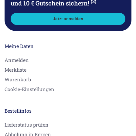
(3)
und 10 € Gutschein sichern!
Waschtisch-Dreilochbatterie (20710830ff0010)
Waschtisch-Dreilochbatterie (20700830ff0010)
Jetzt anmelden
Wannen-Vierlochbatterie (27502830ff0010)
Jefferson (USA):
Meine Daten
Waschtisch-Dreilochbatterie (20710820)
Wannen-Dreilochbatterie ( USA ) (27612820ff2010)
Anmelden
Waschtisch-Dreilochbatterie (20700820)
Wannen-Vierlochbatterie (27502820)
Merkliste
Wannen-Vierlochbatterie ( USA ) (27502820ff2010)
Warenkorb
Cookie-Einstellungen
Giorno:
Wanneneinlauf 200mm, 1/2" mit automatischer
Umstellung (13512750)
Bestellinfos
Wannen-Vierlochbatterie 200mm (27512750)
Lieferstatus prüfen
Gentle:
Abholung in Kerpen