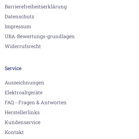
Barrierefreiheitserklärung
Waschtisch-Dreilochbatterie 120mm (20710310ff0010)
Waschtisch-Dreilochbatterie 120mm (20710310)
Datenschutz
Waschtisch-Dreilochbatterie 125mm (20710320)
Impressum
Waschtisch-Dreilochbatterie 20710312 125mm
(20710320ff0010)
UBA-Bewertungs-grundlagen
Wanneneinlauf 200mm, 1/2" mit automatischer
Widerrufsrecht
Umstellung (13612290)
Wanneneinlauf 195mm, 1/2" mit automatischer
Umstellung (13512290)
Service
Wannen-Vierlochbatterie 200mm (27512310)
Auszeichnungen
Belle de Jour:
Elektroaltgeräte
Wanneneinlauf 220mm, 1/2" mit automatischer
FAQ - Fragen & Antworten
Umstellung (13512330)
Wannen-Vierlochbatterie 220mm (27512335)
Herstellerlinks
Kundenservice
Belle de Bain:
Kontakt
Wannen-Vierlochbatterie 220 mm (27512325)