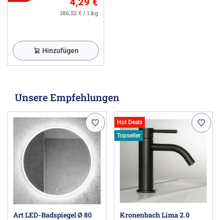
4,29 €
186,52 € / 1 kg
Tara. (Tara Refinement):
Wannen-Vierlochbatterie 220mm (27512892)
Wannen-Vierlochbatterie 220mm (27512882ff0010)
Hinzufügen
Wannen-Vierlochbatterie 220mm (27512882)
Wannen-Vierlochbatterie 220mm (27512892ff0010)
Wanneneinlauf 220mm, 1/2" mit automatischer
Umstellung (13512892)
Unsere Empfehlungen
Tara + Tara Classic Accessories:
Hot Deals
Wanneneinlauf 200mm, 1/2" mit automatischer
Topseller
Umstellung (13612890ff0010)
Wanneneinlauf 200mm, 1/2" mit automatischer
Umstellung (13612890)
Wanneneinlauf 220mm, 1/2" mit automatischer
Umstellung (13512890)
Tara Classic:
Art LED-Badspiegel Ø 80
Kronenbach Lima 2.0