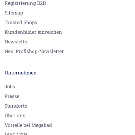
Registrierung B2B
Wanneneinlauf 220mm, 1/2" mit automatischer
Umstellung (13512325)
Sitemap
Trusted Shops
Avance (USA):
Kundenbilder einreichen
Waschtisch-Dreilochbatterie 120mm (20700080)
Waschtisch-Dreilochbatterie 120mm ( USA )
Newsletter
(20700080ff0010)
Neu: Profishop-Newsletter
Wannen-Vierlochbatterie 220 mm (27512080)
Wannen-Vierlochbatterie 220 mm (27512080ff0010)
Unternehmen
Access (USA):
Waschtisch-Dreilochbatterie (20700085)
Jobs
Presse
Lissé:
Standorte
Wanneneinlauf 220mm, 1/2" mit automatischer
Über uns
Umstellung (13512845)
Wannen-Dreilochbatterie 200mm (27312845)
Vorteile bei Megabad
Wannen-Dreilochbatterie 200mm (27312847)
MAGAZIN