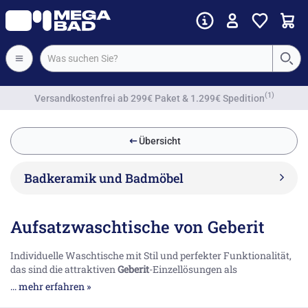
Vorkassenrabatt
Übersicht
Badkeramik und Badmöbel
Aufsatzwaschtische von Geberit
Individuelle Waschtische mit Stil und perfekter Funktionalität,
das sind die attraktiven
Geberit
-Einzellösungen als
Aufsatzwaschtische verschiedenster Serien und Linien. Die
... mehr erfahren »
Kombination mit einer Platte z. B. aus Varicor®, Marmor oder