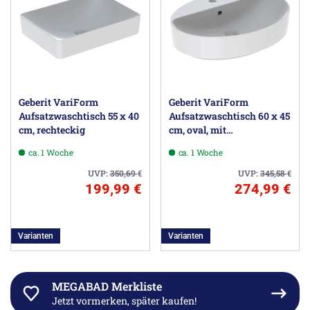
Geberit VariForm
Geberit VariForm
Aufsatzwaschtisch 55 x 40
Aufsatzwaschtisch 60 x 45
cm, rechteckig
cm, oval, mit
Hahnlochbank
ca. 1 Woche
ca. 1 Woche
UVP:
350,69
€
UVP:
345,58
€
199,99 €
274,99 €
Varianten
Varianten
MEGABAD Merkliste
Jetzt vormerken, später kaufen!