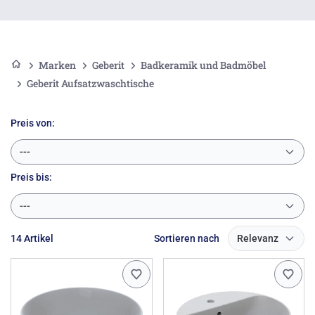
auch Edelholz ist eine ansprechende und spannungsvolle
Alternative zum Standard-Waschtisch.
Aus Keramag wird Geberit! Erfahren Sie hier mehr
Marken
Geberit
Badkeramik und Badmöbel
Geberit Aufsatzwaschtische
Preis von:
---
Preis
bis:
---
14 Artikel
Sortieren nach
Relevanz