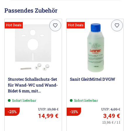
Passendes Zubehör
Hot Deals
Hot Deals
Sturotec Schallschutz-Set
Sanit GleitMittel DVGW
für Wand-WC und Wand-
Bidet 6 mm, mit
Prüfzeugnis
Sofort lieferbar
Sofort lieferbar
UVP:
19,98
€
UVP:
4,09
€
-25%
-15%
14,99 €
3,49 €
13,96 € / 1 l