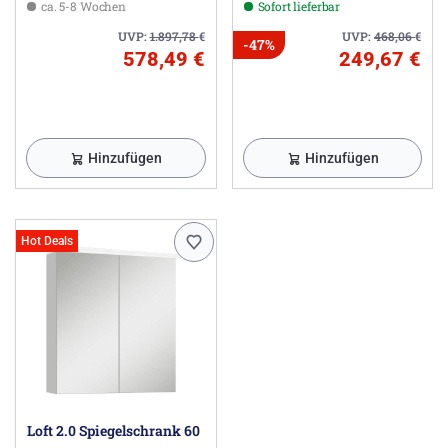
ca. 5-8 Wochen
Sofort lieferbar
UVP:
1.897,78
€
UVP:
468,06
€
-47%
578,49 €
249,67 €
Hinzufügen
Hinzufügen
Hot Deals
Loft 2.0 Spiegelschrank 60