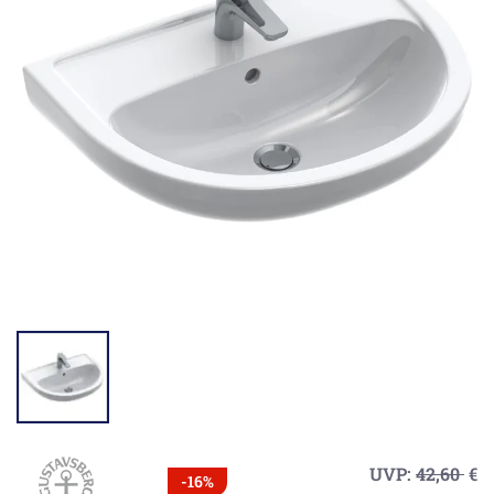
UVP:
42,60
€
-16%