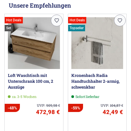
Unsere Empfehlungen
Hot Deals
Hot Deals
Set
Topseller
Loft Waschtisch mit
Kronenbach Radia
Unterschrank 100 cm, 2
Handtuchhalter 2-armig,
Auszüge
schwenkbar
ca. 3-5 Wochen
Sofort lieferbar
UVP:
909,98
€
UVP:
104,87
€
-48%
-59%
472,98 €
42,49 €