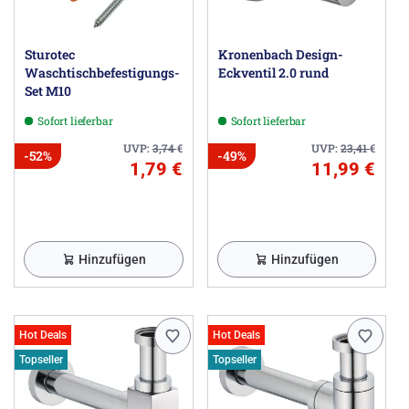
Sturotec
Kronenbach Design-
Waschtischbefestigungs-
Eckventil 2.0 rund
Set M10
Sofort lieferbar
Sofort lieferbar
UVP:
3,74
€
UVP:
23,41
€
-52%
-49%
1,79 €
11,99 €
Hinzufügen
Hinzufügen
Hot Deals
Hot Deals
Topseller
Topseller