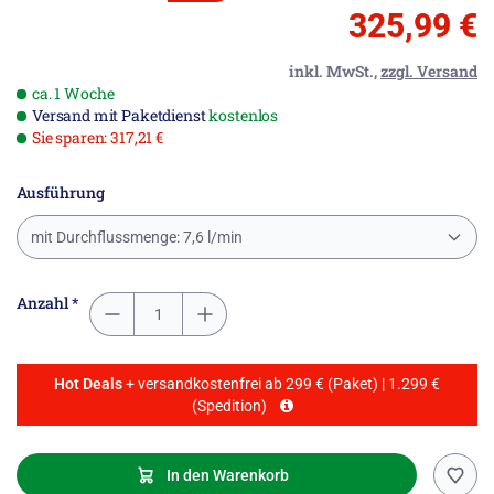
325,99 €
inkl. MwSt.,
zzgl. Versand
ca. 1 Woche
Versand mit Paketdienst
kostenlos
Sie sparen: 317,21 €
Ausführung
mit Durchflussmenge: 7,6 l/min
Anzahl *
Hot Deals
+ versandkostenfrei ab 299 € (Paket) | 1.299 €
(Spedition)
In den Warenkorb