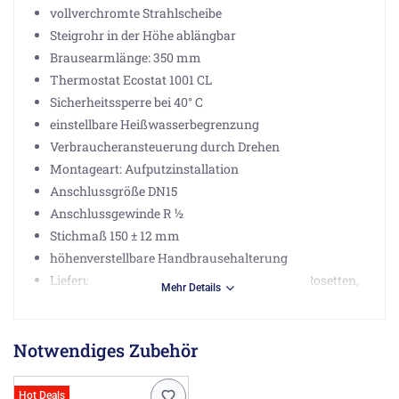
vollverchromte Strahlscheibe
Steigrohr in der Höhe ablängbar
Brausearmlänge: 350 mm
Thermostat Ecostat 1001 CL
Sicherheitssperre bei 40° C
einstellbare Heißwasserbegrenzung
Verbraucheransteuerung durch Drehen
Montageart: Aufputzinstallation
Anschlussgröße DN15
Anschlussgewinde R ½
Stichmaß 150 ± 12 mm
höhenverstellbare Handbrausehalterung
Lieferumfang: Showerpipe mit Thermostat, Rosetten,
Mehr Details
S-Anschlüsse, Befestigungsmaterial,
Montageanleitung
Notwendiges Zubehör
Bestehend aus:
Kopfbrause 240 1jet EcoSmart 7,6 l/min (# 26727000)
Hot Deals