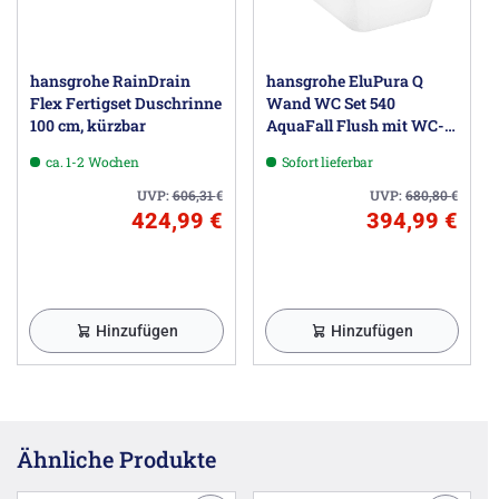
hansgrohe RainDrain
hansgrohe EluPura Q
Flex Fertigset Duschrinne
Wand WC Set 540
100 cm, kürzbar
AquaFall Flush mit WC-
Sitz mit SoftClose und
ca. 1-2 Wochen
Sofort lieferbar
QuickRelease
UVP:
606,31
€
UVP:
680,80
€
424,99 €
394,99 €
Hinzufügen
Hinzufügen
Ähnliche Produkte