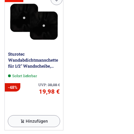
Handbrause Vario EcoSmart 7,6 l/min (# 26332400)
Brauseschlauch 160 cm (# 28276000)
Herstellerinformationen
Hansgrohe Vertriebs GmbH, Auestr. 5-9, 77761 Schiltach
DE, info@hansgrohe.de
Sturotec
Wandabdichtmanschette
für 1/2" Wandscheibe,
selbstklebend, 2 Stück
Sofort lieferbar
UVP:
38,08
€
-48%
19,98 €
Hinzufügen