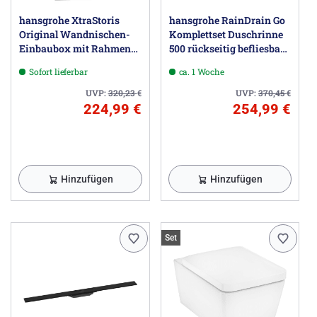
hansgrohe XtraStoris
hansgrohe RainDrain Go
Original Wandnischen-
Komplettset Duschrinne
Einbaubox mit Rahmen
500 rückseitig befliesbar
15 x 7 x 30 cm
für Standard-/flache
Sofort lieferbar
ca. 1 Woche
Installation
UVP:
320,23
€
UVP:
370,45
€
224,99 €
254,99 €
Hinzufügen
Hinzufügen
Set