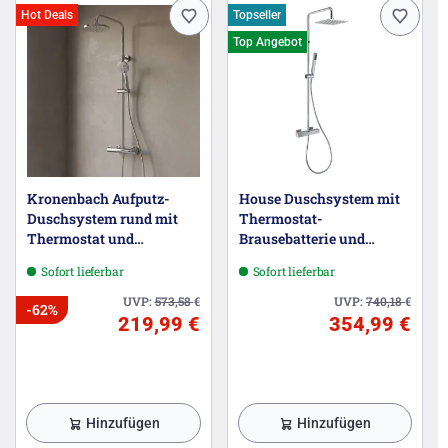
Hot Deals
Topseller
Top Angebot
Kronenbach Aufputz-
House Duschsystem mit
Duschsystem rund mit
Thermostat-
Thermostat und
Brausebatterie und
Kopfbrause Ø 20cm
Kopfbrause eckig,
Sofort lieferbar
Sofort lieferbar
Aufputz
UVP:
573,58
€
UVP:
740,18
€
-62%
219,99 €
354,99 €
Hinzufügen
Hinzufügen