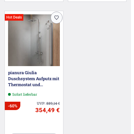
Hot Deals
pianura Giulia
Duschsystem Aufputz mit
Thermostat und
Kopfbrause 20 x 20 cm
Sofort lieferbar
UVP:
889,14
€
-60%
354,49 €