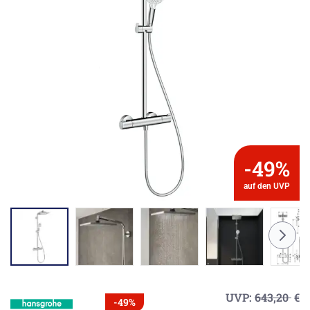
-49%
auf den UVP
UVP:
643,20
€
-49%