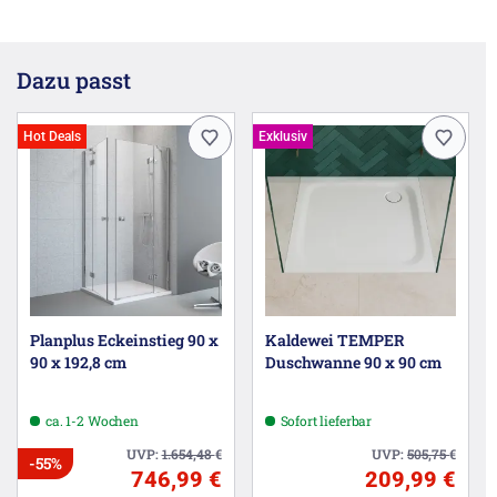
Dazu passt
Hot Deals
Exklusiv
Planplus Eckeinstieg 90 x
Kaldewei TEMPER
90 x 192,8 cm
Duschwanne 90 x 90 cm
ca. 1-2 Wochen
Sofort lieferbar
UVP:
1.654,48
€
UVP:
505,75
€
-55%
746,99 €
209,99 €