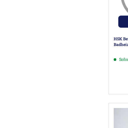
HSK Bef
Badhei
Sofor