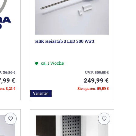
HSK Heizstab 3 LED 300 Watt
ca. 1 Woche
P:
36,20
€
UVP:
309,58
€
7,99 €
249,99 €
en: 8,21 €
Sie sparen: 59,59 €
Varianten