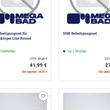
estigungsset für
HSK Befestigungsset
zkörper Line Round
t lieferbar
ca. 1 Woche
UVP:
56,18
€
UV
41,99 €
2
Sie sparen: 14,19 €
Sie spar