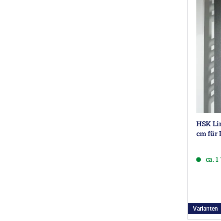
HSK Lin
cm für 
ca. 
Varianten