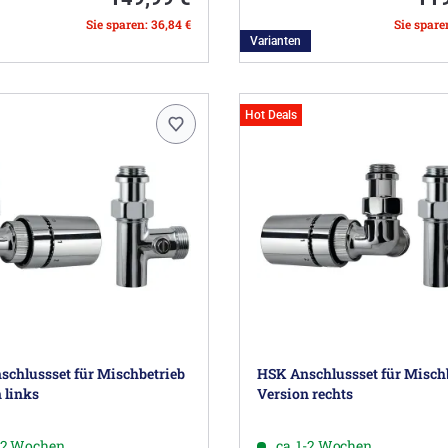
Sie sparen: 36,84 €
Sie spare
Varianten
Hot Deals
chlussset für Mischbetrieb
HSK Anschlussset für Misch
 links
Version rechts
1-2 Wochen
ca. 1-2 Wochen