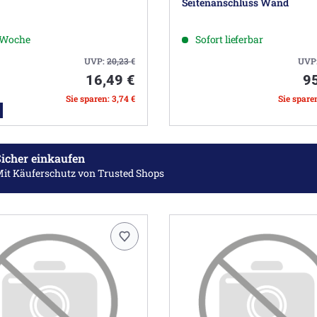
Seitenanschluss Wand
1 Woche
Sofort lieferbar
UVP:
20,23
€
UVP
16,49 €
9
Sie sparen: 3,74 €
Sie spare
icher einkaufen
it Käuferschutz
von Trusted Shops