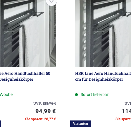
e Aero Handtuchhalter 50
HSK Line Aero Handtuchhalt
Designheizkörper
cm für Designheizkörper
1 Woche
Sofort lieferbar
UVP:
123,76
€
UV
94,99 €
114
Sie sparen: 28,77 €
Sie spare
Varianten