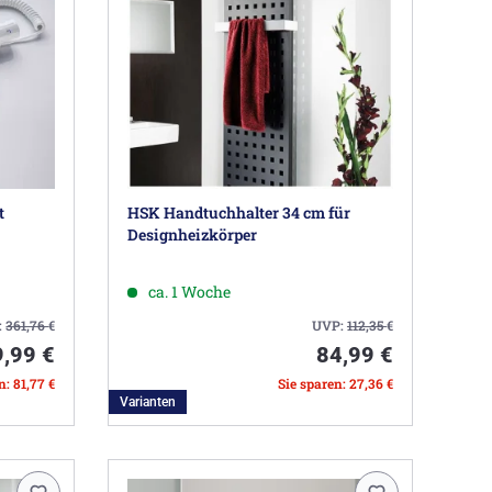
t
HSK Handtuchhalter 34 cm für
Designheizkörper
ca. 1 Woche
:
361,76
€
UVP:
112,35
€
,99 €
84,99 €
n: 81,77 €
Sie sparen: 27,36 €
Varianten