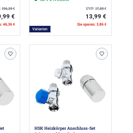
:
196,35
€
UVP:
17,85
€
,99 €
13,99 €
n: 46,36 €
Sie sparen: 3,86 €
Varianten
et
HSK Heizkörper Anschluss-Set