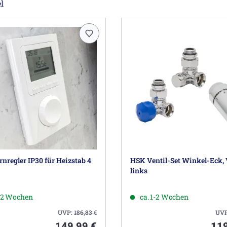
l
nregler IP30 für Heizstab 4
HSK Ventil-Set Winkel-Eck, 
links
1-2 Wochen
ca. 1-2 Wochen
UVP:
186,83
€
UV
149,99 €
119