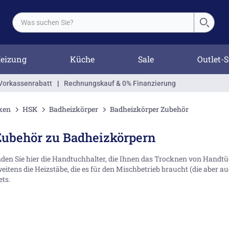
eizung
Küche
Sale
Outlet-S
Vorkassenrabatt
|
Rechnungskauf & 0% Finanzierung
ken
HSK
Badheizkörper
Badheizkörper Zubehör
ubehör zu Badheizkörpern
nden Sie hier die Handtuchhalter, die Ihnen das Trocknen von Handtü
weitens die Heizstäbe, die es für den Mischbetrieb braucht (die aber auc
ts.