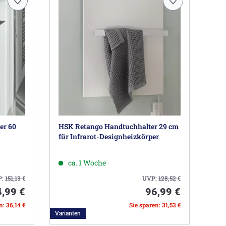
er 60
HSK Retango Handtuchhalter 29 cm
für Infrarot-Designheizkörper
ca. 1 Woche
P:
151,13
€
UVP:
128,52
€
,99 €
96,99 €
n: 36,14 €
Sie sparen: 31,53 €
Varianten