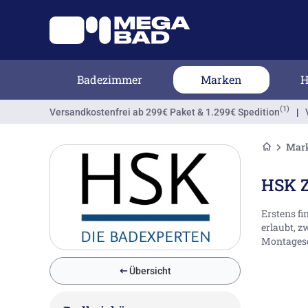
Badezimmer
Marken
H
(1)
Versandkostenfrei
ab 299€ Paket & 1.299€ Spedition
|
Mar
HSK Z
Erstens fi
erlaubt, z
Montagese
Übersicht