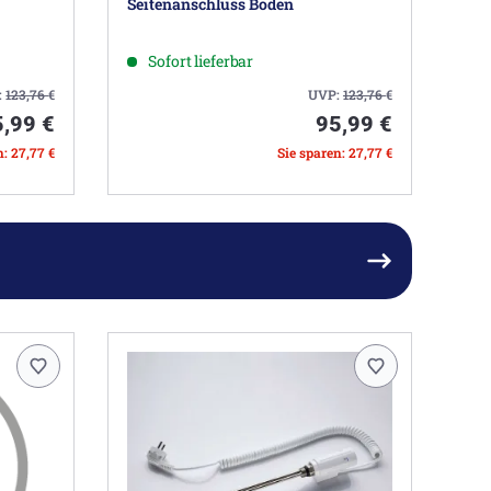
Seitenanschluss Boden
Sofort lieferbar
:
123,76
€
UVP:
123,76
€
5,99 €
95,99 €
n: 27,77 €
Sie sparen: 27,77 €