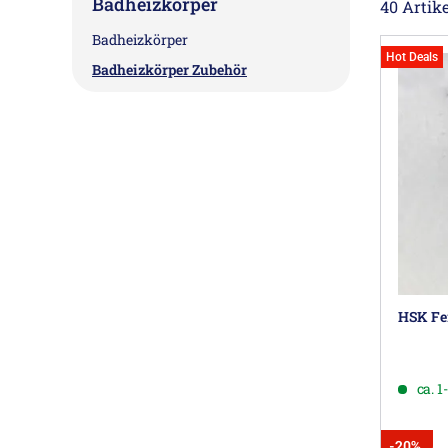
Badheizkörper
40 Artike
Badheizkörper
Hot Deals
Badheizkörper Zubehör
HSK Fer
ca. 
-20%