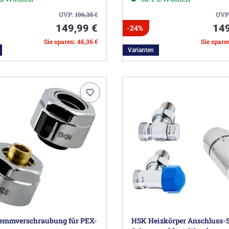
UVP:
196,35
€
UVP
149,99 €
149
-24%
Sie sparen: 46,36 €
Sie spare
Varianten
emmverschraubung für PEX-
HSK Heizkörper Anschluss-S