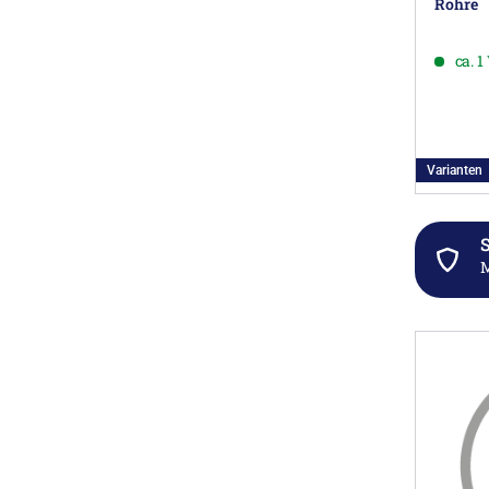
Rohre
ca. 
Varianten
S
M