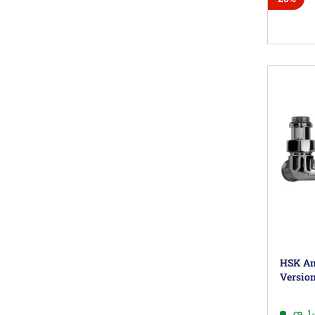
HSK Ans
Version
ca. 