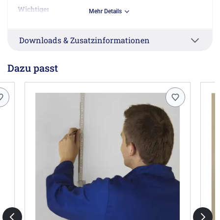
Wichtiger Hinweis:
Mehr Details
Die angegebenen Maße gelten ausschließlich für
Einbausituationen in Kombination von Duschkabine
Downloads & Zusatzinformationen
und Duschwanne. Alle Einbausituationen ohne
Duschwanne (gefliester Duschbereich) müssen mit
den angegebenen Maßen abgeglichen und bei
Dazu passt
Abweichungen als Sondermaß bestellt werden.
Die Angaben Breite links und Breite rechts gelten von
außen gesehen mit Blickrichtung in die Innenecke der
Dusche.
Für die
Bestellung des Aufmaß-/Montageservices
bitten
wir Sie, das unter Downloads- und Zusatzinformationen
verlinkte Auftragsformular, entsprechend auszufüllen
und dieses per E-Mail: info@megabad.de zusammen mit
der Artikel-Bestellung an uns zu senden!
Herstellerinformationen
HSK Duschkabinenbau KG, Zum Hohlen Morgen 22,
59939 Olsberg DE, hsk-oms@hsk-duschkabinenbau.de