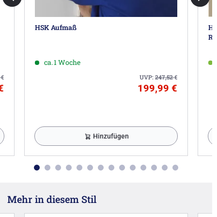
HSK Aufmaß
HS
Ru
ca. 1 Woche
8
€
UVP:
247,52
€
€
199,99 €
Hinzufügen
Mehr in diesem Stil