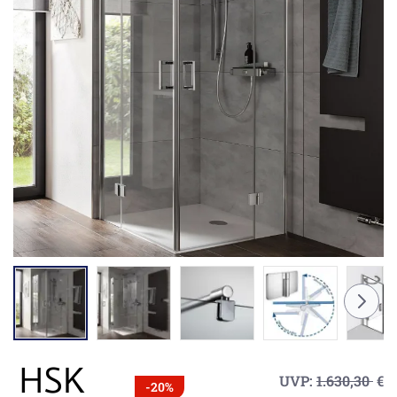
UVP:
1.630,30
€
-20%