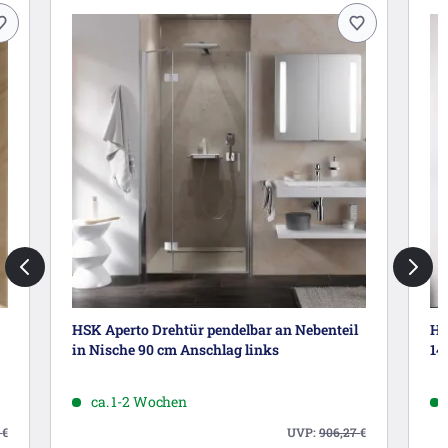
HSK Aperto Drehtür pendelbar an Nebenteil
HS
in Nische 90 cm Anschlag links
14
ca. 1-2 Wochen
6
€
UVP:
906,27
€