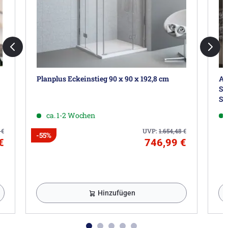
Planplus Eckeinstieg 90 x 90 x 192,8 cm
AL
Sc
Se
ca. 1-2 Wochen
1
€
UVP:
1.654,48
€
-55%
€
746,99 €
Hinzufügen