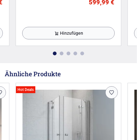
€
599,99 €
Hinzufügen
Ähnliche Produkte
Hot Deals