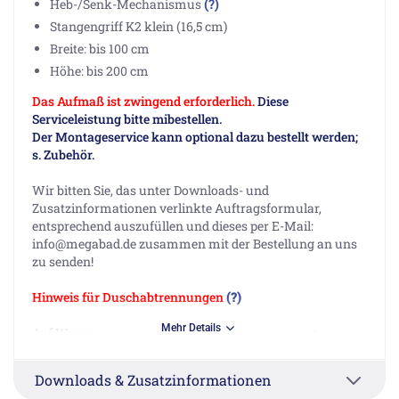
Heb-/Senk-Mechanismus
(?)
Stangengriff K2 klein (16,5 cm)
Breite: bis 100 cm
Höhe: bis 200 cm
Das Aufmaß ist zwingend erforderlich.
Diese
Serviceleistung bitte mibestellen.
Der Montageservice kann optional dazu bestellt werden;
s. Zubehör.
Wir bitten Sie, das unter Downloads- und
Zusatzinformationen verlinkte Auftragsformular,
entsprechend auszufüllen und dieses per E-Mail:
info@megabad.de zusammen mit der Bestellung an uns
zu senden!
Hinweis für Duschabtrennungen
(?)
Mehr Details
Auf Wunsch ist die Verglasung mit einer Edelglas-
Beschichtung möglich. Diese einseitig aufgetragene
Beschichtung minimiert das Antrocknen von
Downloads & Zusatzinformationen
Wassertropfen und das Festsetzen von Schmutz und