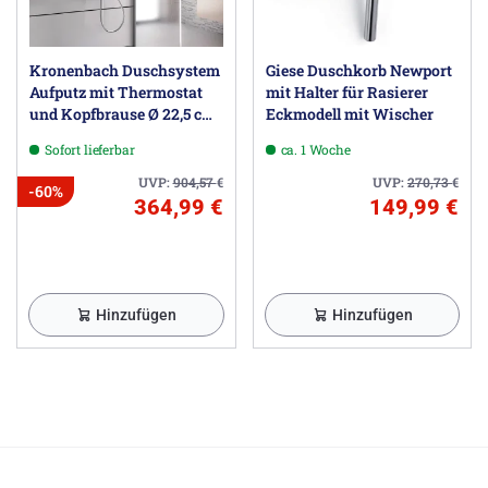
Kronenbach Duschsystem
Giese Duschkorb Newport
Aufputz mit Thermostat
mit Halter für Rasierer
und Kopfbrause Ø 22,5 cm,
Eckmodell mit Wischer
rund
Sofort lieferbar
ca. 1 Woche
UVP:
904,57
€
UVP:
270,73
€
-60%
364,99 €
149,99 €
Hinzufügen
Hinzufügen