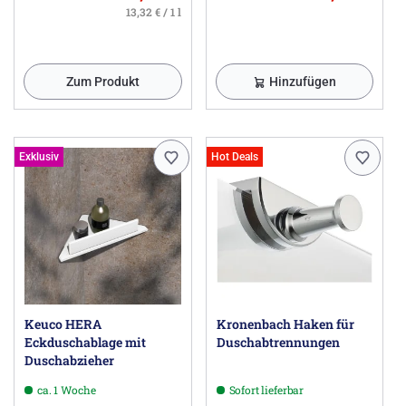
13,32 € / 1 l
Zum Produkt
Hinzufügen
Exklusiv
Hot Deals
Keuco HERA
Kronenbach Haken für
Eckduschablage mit
Duschabtrennungen
Duschabzieher
ca. 1 Woche
Sofort lieferbar