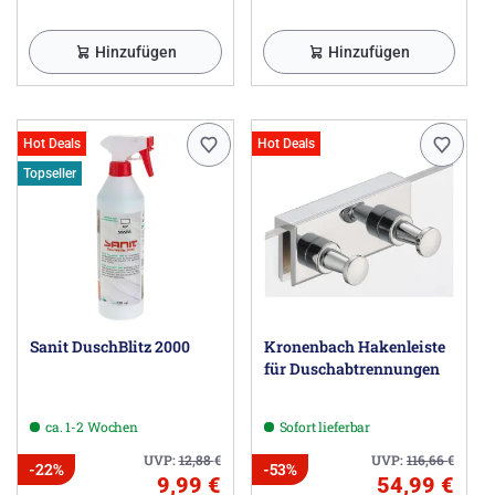
Hinzufügen
Hinzufügen
Hot Deals
Hot Deals
Topseller
Sanit DuschBlitz 2000
Kronenbach Hakenleiste
für Duschabtrennungen
ca. 1-2 Wochen
Sofort lieferbar
UVP:
12,88
€
UVP:
116,66
€
-22%
-53%
9,99 €
54,99 €