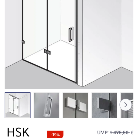
UVP:
1.475,50
€
-19%