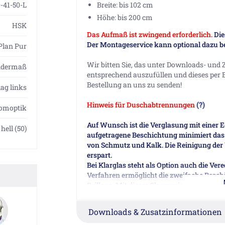
-41-50-L
Breite: bis 102 cm
Höhe: bis 200 cm
HSK
Das Aufmaß ist zwingend erforderlich.
Die
Der Montageservice kann optional dazu bes
 Plan Pur
Wir bitten Sie, das unter Downloads- und
ndermaß
entsprechend auszufüllen und dieses per
Bestellung an uns zu senden!
ag links
Hinweis für Duschabtrennungen
(?)
omoptik
Auf Wunsch ist die Verglasung mit einer E
hell (50)
aufgetragene Beschichtung minimiert das
von Schmutz und Kalk. Die Reinigung der V
erspart.
Bei Klarglas steht als Option auch die Ve
Verfahren ermöglicht die zweifache Beschi
Brillanz. Mit dieser Glasversiegelung wir
ein Höchstmaß an Korrosionsbeständigke
miteinander vereint. Diese Kombination gib
Downloads & Zusatzinformationen