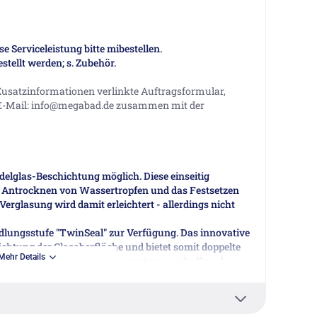
se Serviceleistung bitte mibestellen.
tellt werden; s. Zubehör.
 Zusatzinformationen verlinkte Auftragsformular,
 E-Mail: info@megabad.de zusammen mit der
delglas-Beschichtung möglich. Diese einseitig
 Antrocknen von Wassertropfen und das Festsetzen
erglasung wird damit erleichtert - allerdings nicht
redlungsstufe "TwinSeal" zur Verfügung. Das innovative
chtung der Glasoberfläche und bietet somit doppelte
Mehr Details
d ein besonderes Oberflächensystem geschaffen, dass
it sowie überzeugende hydrophobe Eigenschaften
t der Glasinnenseite ein doppeltes Schutzschild.