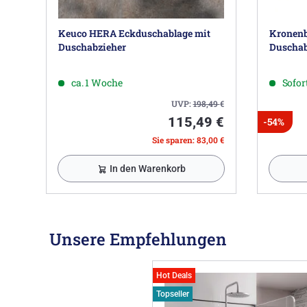
Keuco HERA Eckduschablage mit
Kronenb
Duschabzieher
Duscha
ca. 1 Woche
Sofort
UVP:
198,49
€
115,49 €
-54%
Sie sparen: 83,00 €
In den Warenkorb
Unsere Empfehlungen
Hot Deals
Topseller