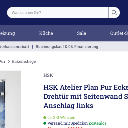
eizung
Küche
Sale
Outlet-S
Vorkassenrabatt
|
Rechnungskauf & 0% Finanzierung
Pur
Eckeinstiege
HSK
HSK Atelier Plan Pur Eck
Drehtür mit Seitenwand 
Anschlag links
ca. 2-3 Wochen
Versand mit Spedition
kostenlos