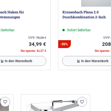
ach Haken für
Kronenbach Plana 2.0
btrennungen
Duschkombination 2-fach
 lieferbar
Sofort lieferbar
UVP:
76,26
€
UVP
34,99 €
208
-59%
Sie sparen: 41,27 €
Sie sparen:
In den Warenkorb
In den Warenkorb