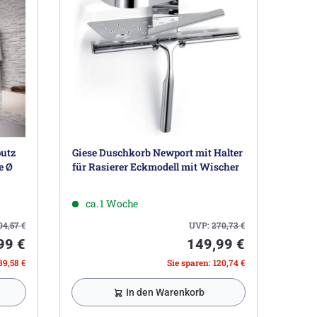
utz
Giese Duschkorb Newport mit Halter
e Ø
für Rasierer Eckmodell mit Wischer
ca. 1 Woche
04,57
€
UVP:
270,73
€
99 €
149,99 €
39,58 €
Sie sparen: 120,74 €
In den Warenkorb