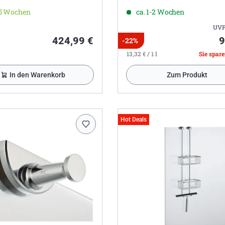
-5 Wochen
ca. 1-2 Wochen
UVP
424,99 €
9
-22%
13,32 € / 1 l
Sie spare
In den Warenkorb
Zum Produkt
Hot Deals