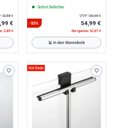
Sofort lieferbar
:
12,88
€
UVP:
116,66
€
,99 €
54,99 €
-53%
n: 2,89 €
Sie sparen: 61,67 €
In den Warenkorb
Hot Deals