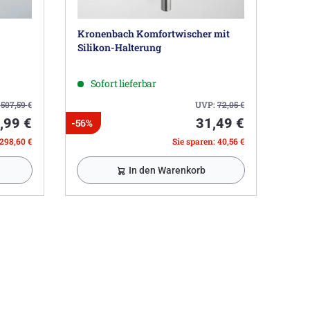
Kronenbach Komfortwischer mit
Silikon-Halterung
Sofort lieferbar
:
507,59
€
UVP:
72,05
€
,99 €
31,49 €
-56%
 298,60 €
Sie sparen: 40,56 €
In den Warenkorb