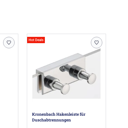
ch individuellen Raumverhältnissen und Wünschen.
Angebot auf Anfrage.
rgen 22, 59939 Olsberg DE, hsk-oms@hsk-
Hot Deals
Kronenbach Hakenleiste für
Duschabtrennungen