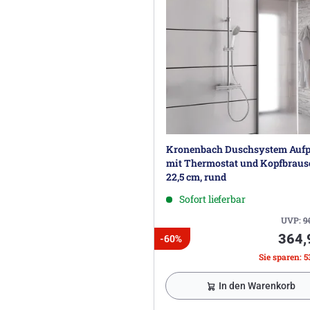
Kronenbach Duschsystem Aufp
mit Thermostat und Kopfbraus
22,5 cm, rund
Sofort lieferbar
UVP:
9
364,
-60%
Sie sparen: 5
In den Warenkorb