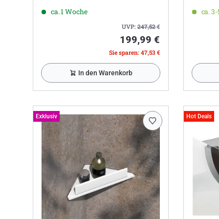
ca. 1 Woche
ca. 3
UVP:
247,52
€
199,99 €
Sie sparen: 47,53 €
In den Warenkorb
Exklusiv
Hot Deals