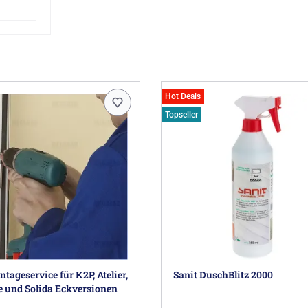
Sondermaße ermöglichen einen Einbau na
Gern erstellen wir Ihr ganz persönliches 
Herstellerinformationen
HSK Duschkabinenbau KG, Zum Hohlen Mo
duschkabinenbau.de
Hot Deals
Topseller
ageservice für K2P, Atelier,
Sanit DuschBlitz 2000
e und Solida Eckversionen