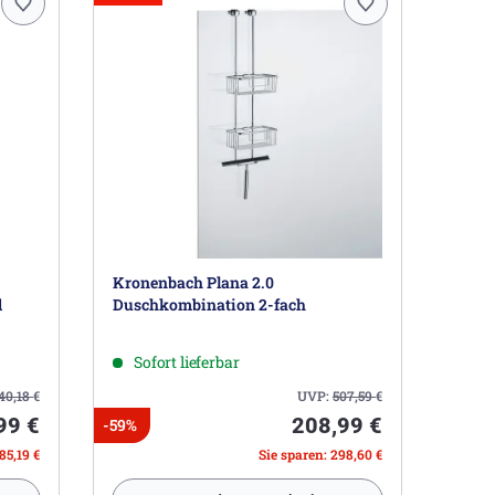
Kronenbach Plana 2.0
d
Duschkombination 2-fach
Sofort lieferbar
40,18
€
UVP:
507,59
€
99 €
208,99 €
-59%
85,19 €
Sie sparen: 298,60 €