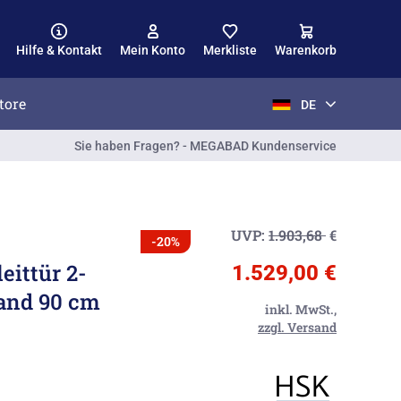
Hilfe & Kontakt
Mein Konto
Merkliste
Warenkorb
tore
DE
Sie haben Fragen? - MEGABAD Kundenservice
UVP:
1.903,68
€
-20%
ittür 2-
1.529,00 €
wand 90 cm
inkl. MwSt.,
zzgl. Versand