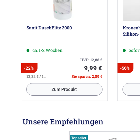
Sanit DuschBlitz 2000
Kronenb
Silikon
ca. 1-2 Wochen
Sofort
UVP:
12,88
€
9,99 €
-22%
-56%
13,32 € / 1 l
Sie sparen: 2,89 €
Zum Produkt
Unsere Empfehlungen
Topseller