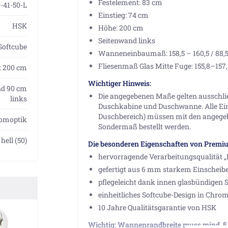
Festelement: 83 cm
-41-50-L
Einstieg: 74 cm
HSK
Höhe: 200 cm
Seitenwand links
oftcube
Wanneneinbaumaß: 158,5 – 160,5 / 88,
Fliesenmaß Glas Mitte Fuge: 155,8–157,
H: 200 cm
Wichtiger Hinweis:
and 90 cm
Die angegebenen Maße gelten ausschli
links
Duschkabine und Duschwanne. Alle Ein
Duschbereich) müssen mit den angege
omoptik
Sondermaß bestellt werden.
hell (50)
Die besonderen Eigenschaften von Premiu
hervorragende Verarbeitungsqualität 
gefertigt aus 6 mm starkem Einscheibe
pflegeleicht dank innen glasbündigen S
einheitliches Softcube-Design in Chro
10 Jahre Qualitätsgarantie von HSK
Wichtig: Wannenrandbreite muss mind. 5,