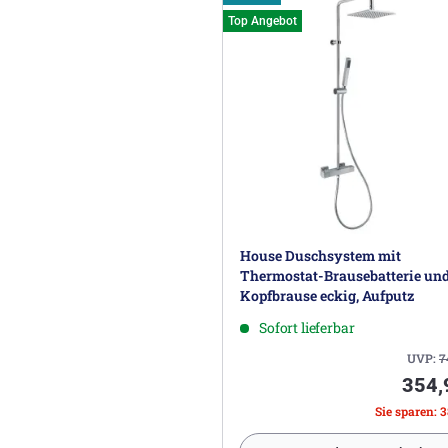
Top Angebot
House Duschsystem mit
Thermostat-Brausebatterie un
Kopfbrause eckig, Aufputz
Sofort lieferbar
UVP:
7
354,
Sie sparen: 3