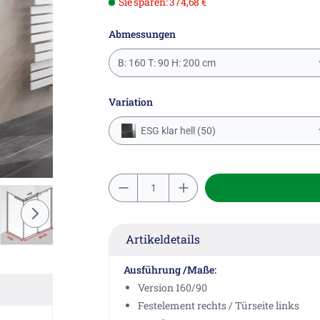
Sie sparen: 374,68 €
Abmessungen
B: 160 T: 90 H: 200 cm
Variation
ESG klar hell (50)
Artikeldetails
Ausführung /Maße:
Version 160/90
Festelement rechts / Türseite links