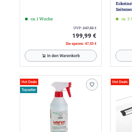
Eckeinst
Seitenw
ca. 1 Woche
ca. 3
UVP:
247,52
€
199,99 €
Sie sparen: 47,53 €
In den Warenkorb
Hot Deals
Hot Deals
Topseller