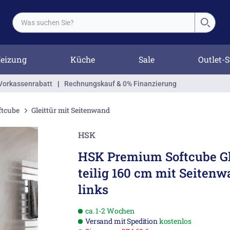
eizung
Küche
Sale
Outlet-S
Vorkassenrabatt
|
Rechnungskauf & 0% Finanzierung
ftcube
Gleittür mit Seitenwand
HSK
HSK Premium Softcube Gle
teilig 160 cm mit Seiten
links
ca. 1-2 Wochen
Versand mit Spedition
kostenlos