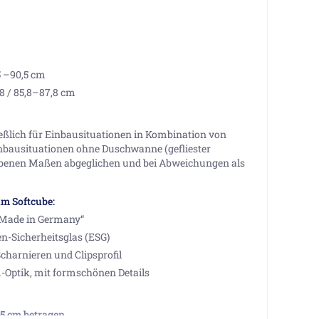
5 –90,5 cm
8 / 85,8–87,8 cm
eßlich für Einbausituationen in Kombination von
bausituationen ohne Duschwanne (gefliester
benen Maßen abgeglichen und bei Abweichungen als
m Softcube:
„Made in Germany“
n-Sicherheitsglas (ESG)
charnieren und Clipsprofil
m-Optik, mit formschönen Details
5 cm betragen