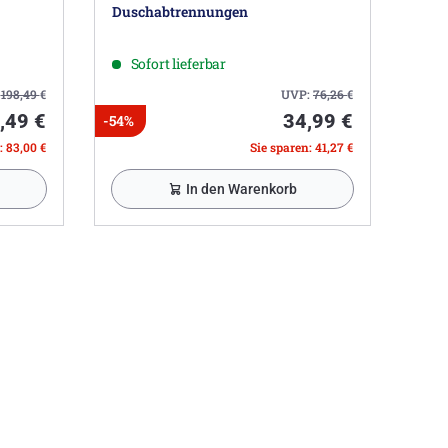
Duschabtrennungen
Sofort lieferbar
:
198,49
€
UVP:
76,26
€
,49 €
34,99 €
-54%
: 83,00 €
Sie sparen: 41,27 €
In den Warenkorb