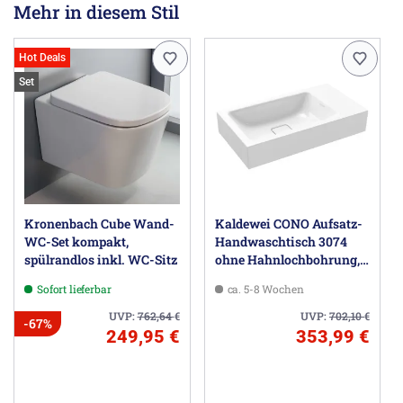
Mehr in diesem Stil
Hot Deals
Set
Kronenbach Cube Wand-
Kaldewei CONO Aufsatz-
WC-Set kompakt,
Handwaschtisch 3074
spülrandlos inkl. WC-Sitz
ohne Hahnlochbohrung,
55 cm
Sofort lieferbar
ca. 5-8 Wochen
UVP:
762,64
€
UVP:
702,10
€
-67%
249,95 €
353,99 €