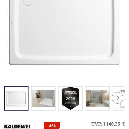
UVP:
1.148,35
€
-46%