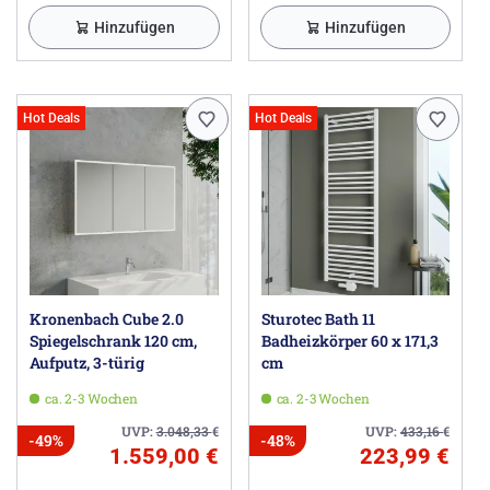
Hinzufügen
Hinzufügen
Hot Deals
Hot Deals
Kronenbach Cube 2.0
Sturotec Bath 11
Spiegelschrank 120 cm,
Badheizkörper 60 x 171,3
Aufputz, 3-türig
cm
ca. 2-3 Wochen
ca. 2-3 Wochen
UVP:
3.048,33
€
UVP:
433,16
€
-49%
-48%
1.559,00 €
223,99 €