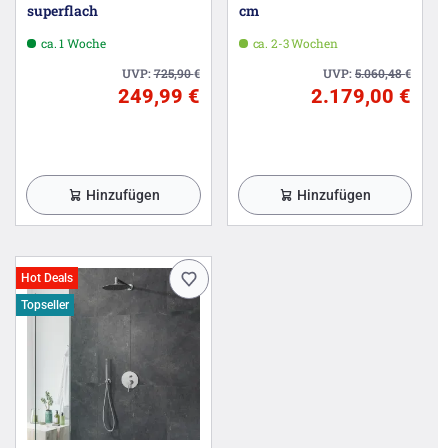
superflach
cm
ca. 1 Woche
ca. 2-3 Wochen
UVP:
725,90
€
UVP:
5.060,48
€
249,99 €
2.179,00 €
Hinzufügen
Hinzufügen
Hot Deals
Topseller