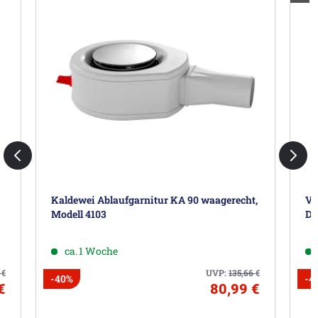
Kaldewei Ablaufgarnitur KA 90 waagerecht,
Vi
Modell 4103
De
ca. 1 Woche
9
€
UVP:
135,66
€
-40%
-4
€
80,99 €