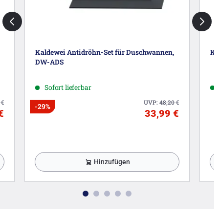
Kaldewei Antidröhn-Set für Duschwannen,
Ka
DW-ADS
Sofort lieferbar
3
€
UVP:
48,20
€
-29%
€
33,99 €
Hinzufügen