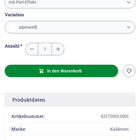
mit Perl-Effekt
Variation
alpinweiß
Anzahl *
In den Warenkorb
Produktdaten
Artikelnummer:
431700013001
Marke:
Kaldewei