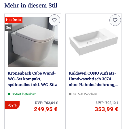
Mehr in diesem Stil
Hot Deals
Set
Kronenbach Cube Wand-
Kaldewei CONO Aufsatz-
WC-Set kompakt,
Handwaschtisch 3074
spülrandlos inkl. WC-Sitz
ohne Hahnlochbohrung,
55 cm
Sofort lieferbar
ca. 5-8 Wochen
UVP:
762,64
€
UVP:
702,10
€
-67%
249,95 €
353,99 €