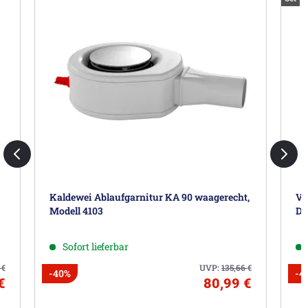
Kaldewei Ablaufgarnitur KA 90 waagerecht,
Vi
Modell 4103
De
Sofort lieferbar
9
€
UVP:
135,66
€
-40%
-4
€
80,99 €