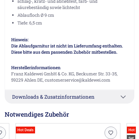
schlag-, kratz- und abriebfest, farb- und
säurebeständig sowie lichtecht
Ablaufloch Ø 9 cm
Tiefe: 6,5 cm
Hinweis:
Die Ablaufgarnitur ist nicht im Lieferumfang enthalten.
Diese bitte aus dem passenden Zubehör mitbestellen.
Herstellerinformationen
Franz Kaldewei GmbH & Co. KG, Beckumer Str. 33-35,
59229 Ahlen DE, customerservice@kaldewei.com
Downloads & Zusatzinformationen
Notwendiges Zubehör
Hot Deals
Hot D
Set