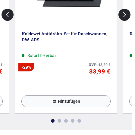
Kaldewei Antidröhn-Set für Duschwannen,
Ka
DW-ADS
Sofort lieferbar
3
€
UVP:
48,20
€
-29%
€
33,99 €
Hinzufügen