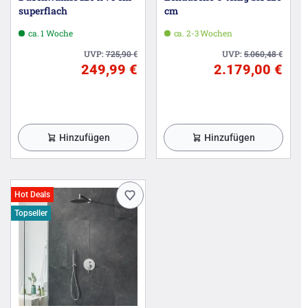
superflach
cm
ca. 1 Woche
ca. 2-3 Wochen
UVP:
725,90
€
UVP:
5.060,48
€
249,99 €
2.179,00 €
Hinzufügen
Hinzufügen
Hot Deals
Topseller