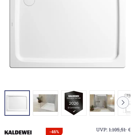
UVP:
1.105,51
€
-46%