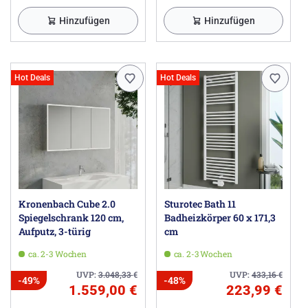
Hinzufügen
Hinzufügen
Hot Deals
Hot Deals
Kronenbach Cube 2.0
Sturotec Bath 11
Spiegelschrank 120 cm,
Badheizkörper 60 x 171,3
Aufputz, 3-türig
cm
ca. 2-3 Wochen
ca. 2-3 Wochen
UVP:
3.048,33
€
UVP:
433,16
€
-49%
-48%
1.559,00 €
223,99 €